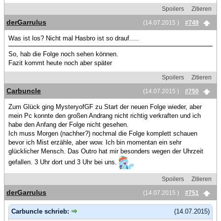
Spoilers
Zitieren
derGarrulus
(14.07.2015 )
#749
Was ist los? Nicht mal Hasbro ist so drauf.....
So, hab die Folge noch sehen können.
Fazit kommt heute noch aber später
Spoilers
Zitieren
Carbuncle
(14.07.2015 )
#750
Zum Glück ging MysteryofGF zu Start der neuen Folge wieder, aber
mein Pc konnte den großen Andrang nicht richtig verkraften und ich
habe den Anfang der Folge nicht gesehen.
Ich muss Morgen (nachher?) nochmal die Folge komplett schauen
bevor ich Mist erzähle, aber wow. Ich bin momentan ein sehr
glücklicher Mensch. Das Outro hat mir besonders wegen der Uhrzeit
gefallen. 3 Uhr dort und 3 Uhr bei uns.
Spoilers
Zitieren
derGarrulus
(14.07.2015 )
#751
Carbuncle schrieb:
(14.07.2015)