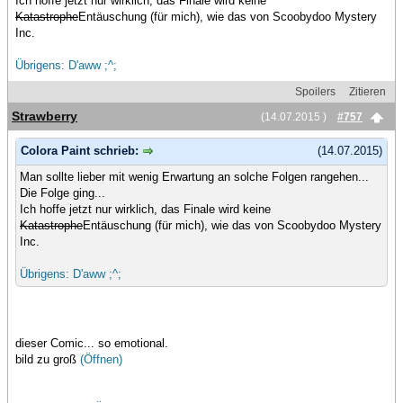
Ich hoffe jetzt nur wirklich, das Finale wird keine
Katastrophe
Entäuschung (für mich), wie das von Scoobydoo Mystery
Inc.
Übrigens: D'aww ;^;
Spoilers
Zitieren
Strawberry
(14.07.2015 )
#757
Colora Paint schrieb:
(14.07.2015)
Man sollte lieber mit wenig Erwartung an solche Folgen rangehen...
Die Folge ging...
Ich hoffe jetzt nur wirklich, das Finale wird keine
Katastrophe
Entäuschung (für mich), wie das von Scoobydoo Mystery
Inc.
Übrigens: D'aww ;^;
dieser Comic... so emotional.
bild zu groß
(Öffnen)