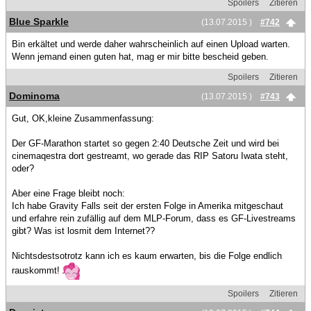
Spoilers
Zitieren
Blue Sparkle
(13.07.2015 )
#742
Bin erkältet und werde daher wahrscheinlich auf einen Upload warten.
Wenn jemand einen guten hat, mag er mir bitte bescheid geben.
Spoilers
Zitieren
Dominoma
(13.07.2015 )
#743
Gut, OK,kleine Zusammenfassung:
Der GF-Marathon startet so gegen 2:40 Deutsche Zeit und wird bei
cinemaqestra dort gestreamt, wo gerade das RIP Satoru Iwata steht,
oder?
Aber eine Frage bleibt noch:
Ich habe Gravity Falls seit der ersten Folge in Amerika mitgeschaut
und erfahre rein zufällig auf dem MLP-Forum, dass es GF-Livestreams
gibt? Was ist losmit dem Internet??
Nichtsdestsotrotz kann ich es kaum erwarten, bis die Folge endlich
rauskommt!
Spoilers
Zitieren