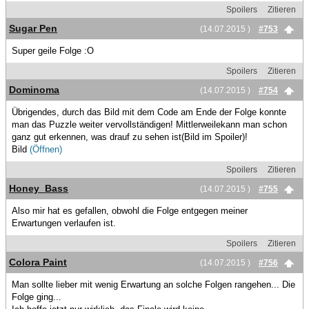
Spoilers
Zitieren
Sugar Pen
(14.07.2015 )
#753
Super geile Folge :O
Spoilers
Zitieren
Dominoma
(14.07.2015 )
#754
Übrigendes, durch das Bild mit dem Code am Ende der Folge konnte
man das Puzzle weiter vervollständigen! Mittlerweilekann man schon
ganz gut erkennen, was drauf zu sehen ist(Bild im Spoiler)!
Bild
(Öffnen)
Spoilers
Zitieren
Honey_Bass
(14.07.2015 )
#755
Also mir hat es gefallen, obwohl die Folge entgegen meiner
Erwartungen verlaufen ist.
Spoilers
Zitieren
Colora Paint
(14.07.2015 )
#756
Man sollte lieber mit wenig Erwartung an solche Folgen rangehen... Die
Folge ging...