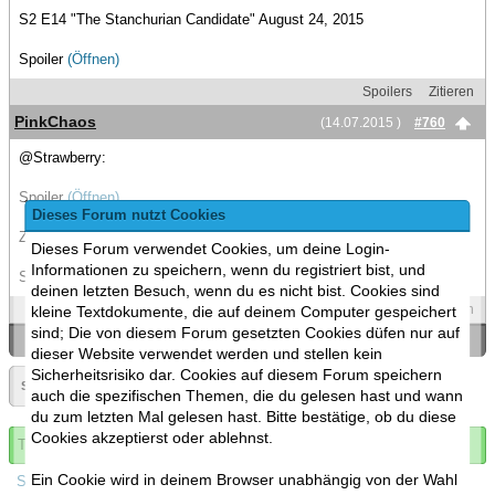
S2 E14 "The Stanchurian Candidate" August 24, 2015
Spoiler
(Öffnen)
Spoilers
Zitieren
PinkChaos
(14.07.2015 )
#760
@Strawberry:
Spoiler
(Öffnen)
Dieses Forum nutzt Cookies
Zur Folge an sich:
Dieses Forum verwendet Cookies, um deine Login-
Informationen zu speichern, wenn du registriert bist, und
Spoiler
(Öffnen)
deinen letzten Besuch, wenn du es nicht bist. Cookies sind
Spoilers
Zitieren
kleine Textdokumente, die auf deinem Computer gespeichert
sind; Die von diesem Forum gesetzten Cookies düfen nur auf
«
Ein Thema zurück
|
Ein Thema vor
»
dieser Website verwendet werden und stellen kein
Sicherheitsrisiko dar. Cookies auf diesem Forum speichern
Seite:
«
38
»
▼
auch die spezifischen Themen, die du gelesen hast und wann
du zum letzten Mal gelesen hast. Bitte bestätige, ob du diese
Cookies akzeptierst oder ablehnst.
Thema abonnieren
Ein Cookie wird in deinem Browser unabhängig von der Wahl
Spoilers