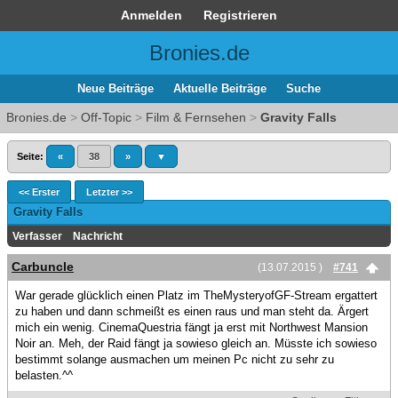
Anmelden
Registrieren
Bronies.de
Neue Beiträge
Aktuelle Beiträge
Suche
Bronies.de
>
Off-Topic
>
Film & Fernsehen
>
Gravity Falls
Seite:
«
38
»
▼
<< Erster
Letzter >>
Gravity Falls
Verfasser
Nachricht
Carbuncle
(13.07.2015 )
#741
War gerade glücklich einen Platz im TheMysteryofGF-Stream ergattert
zu haben und dann schmeißt es einen raus und man steht da. Ärgert
mich ein wenig. CinemaQuestria fängt ja erst mit Northwest Mansion
Noir an. Meh, der Raid fängt ja sowieso gleich an. Müsste ich sowieso
bestimmt solange ausmachen um meinen Pc nicht zu sehr zu
belasten.^^