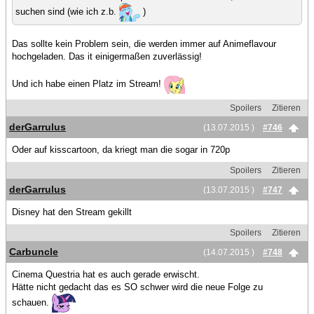
suchen sind (wie ich z.b.
)
Das sollte kein Problem sein, die werden immer auf Animeflavour
hochgeladen. Das it einigermaßen zuverlässig!
Und ich habe einen Platz im Stream!
Spoilers
Zitieren
derGarrulus
(13.07.2015 )
#746
Oder auf kisscartoon, da kriegt man die sogar in 720p
Spoilers
Zitieren
derGarrulus
(13.07.2015 )
#747
Disney hat den Stream gekillt
Spoilers
Zitieren
Carbuncle
(14.07.2015 )
#748
Cinema Questria hat es auch gerade erwischt.
Hätte nicht gedacht das es SO schwer wird die neue Folge zu
schauen.