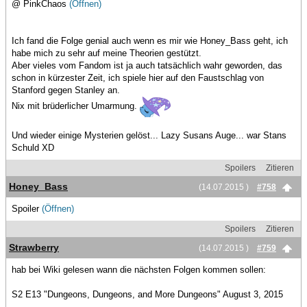
@ PinkChaos
(Öffnen)
Ich fand die Folge genial auch wenn es mir wie Honey_Bass geht, ich
habe mich zu sehr auf meine Theorien gestützt.
Aber vieles vom Fandom ist ja auch tatsächlich wahr geworden, das
schon in kürzester Zeit, ich spiele hier auf den Faustschlag von
Stanford gegen Stanley an.
Nix mit brüderlicher Umarmung.
Und wieder einige Mysterien gelöst... Lazy Susans Auge... war Stans
Schuld XD
Spoilers
Zitieren
Honey_Bass
(14.07.2015 )
#758
Spoiler
(Öffnen)
Spoilers
Zitieren
Strawberry
(14.07.2015 )
#759
hab bei Wiki gelesen wann die nächsten Folgen kommen sollen:
S2 E13 "Dungeons, Dungeons, and More Dungeons" August 3, 2015