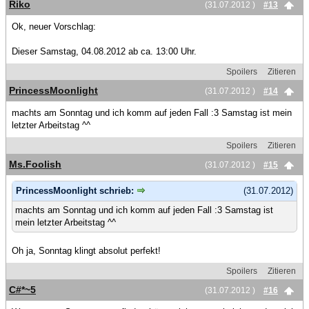
Riko
(31.07.2012 )
#13
Ok, neuer Vorschlag:
Dieser Samstag, 04.08.2012 ab ca. 13:00 Uhr.
Spoilers
Zitieren
PrincessMoonlight
(31.07.2012 )
#14
machts am Sonntag und ich komm auf jeden Fall :3 Samstag ist mein
letzter Arbeitstag ^^
Spoilers
Zitieren
Ms.Foolish
(31.07.2012 )
#15
PrincessMoonlight schrieb:
(31.07.2012)
machts am Sonntag und ich komm auf jeden Fall :3 Samstag ist
mein letzter Arbeitstag ^^
Oh ja, Sonntag klingt absolut perfekt!
Spoilers
Zitieren
C#*~5
(31.07.2012 )
#16