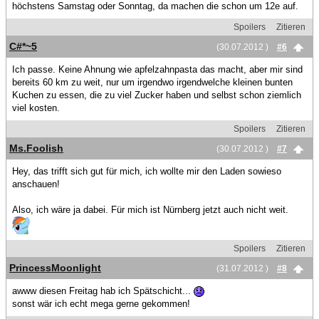
höchstens Samstag oder Sonntag, da machen die schon um 12e auf.
Spoilers
Zitieren
C#*~5
(30.07.2012 )
#6
Ich passe. Keine Ahnung wie apfelzahnpasta das macht, aber mir sind
bereits 60 km zu weit, nur um irgendwo irgendwelche kleinen bunten
Kuchen zu essen, die zu viel Zucker haben und selbst schon ziemlich
viel kosten.
Spoilers
Zitieren
Ms.Foolish
(30.07.2012 )
#7
Hey, das trifft sich gut für mich, ich wollte mir den Laden sowieso
anschauen!
Also, ich wäre ja dabei. Für mich ist Nürnberg jetzt auch nicht weit.
Spoilers
Zitieren
PrincessMoonlight
(31.07.2012 )
#8
awww diesen Freitag hab ich Spätschicht...
sonst wär ich echt mega gerne gekommen!