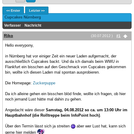
<< Erster
Letzter >>
Cupcakes Nürnberg
Verfasser
Nachricht
Riko
(30.07.2012 )
#1
Hello everypony,
in Nürnberg hat vor einiger Zeit ein neuer Laden aufgemacht, der
ausschließlich Cupcakes backt. Und da ich damals beim WWU in
Flankfurt ein bisschen auf den Geschmack von Cupcakes gekommen
bin, wollte ich diesen Laden mal spontan ausprobieren.
Die Homepage:
Zuckerpuppe
Da ich alleine gehen ein bisschen blöd finde, wollte ich fragen, ob hier
noch jemand Lust hätte mal dahin zu gehen.
Angedacht wäre dieser
Samstag, 04.08.2012 so ca. um 13:00 Uhr im
Hauptbahnhof (die Rolltreppe beim InfoPoint hoch)
.
Über den Termin lässt sich ja streiten
aber wer Lust hat, kann sich
gerne hier melden