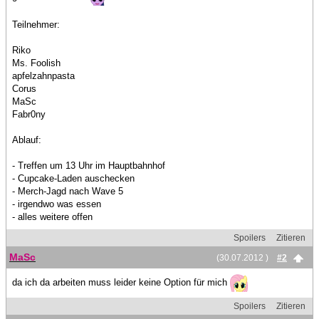
Teilnehmer:
Riko
Ms. Foolish
apfelzahnpasta
Corus
MaSc
Fabr0ny
Ablauf:
- Treffen um 13 Uhr im Hauptbahnhof
- Cupcake-Laden auschecken
- Merch-Jagd nach Wave 5
- irgendwo was essen
- alles weitere offen
Spoilers
Zitieren
MaSc
(30.07.2012 )
#2
da ich da arbeiten muss leider keine Option für mich
Spoilers
Zitieren