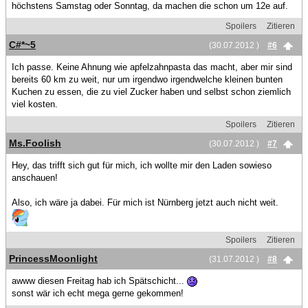
höchstens Samstag oder Sonntag, da machen die schon um 12e auf.
Spoilers
Zitieren
C#*~5
(30.07.2012 )
#6
Ich passe. Keine Ahnung wie apfelzahnpasta das macht, aber mir sind
bereits 60 km zu weit, nur um irgendwo irgendwelche kleinen bunten
Kuchen zu essen, die zu viel Zucker haben und selbst schon ziemlich
viel kosten.
Spoilers
Zitieren
Ms.Foolish
(30.07.2012 )
#7
Hey, das trifft sich gut für mich, ich wollte mir den Laden sowieso
anschauen!
Also, ich wäre ja dabei. Für mich ist Nürnberg jetzt auch nicht weit.
Spoilers
Zitieren
PrincessMoonlight
(31.07.2012 )
#8
awww diesen Freitag hab ich Spätschicht...
sonst wär ich echt mega gerne gekommen!