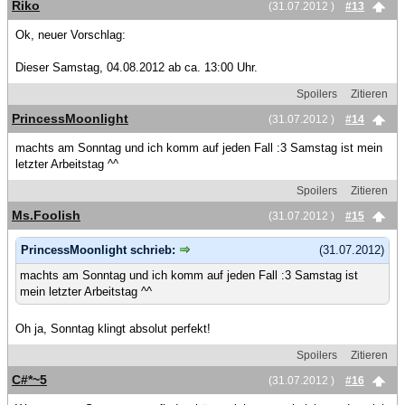
Riko
(31.07.2012 )
#13
Ok, neuer Vorschlag:
Dieser Samstag, 04.08.2012 ab ca. 13:00 Uhr.
Spoilers
Zitieren
PrincessMoonlight
(31.07.2012 )
#14
machts am Sonntag und ich komm auf jeden Fall :3 Samstag ist mein
letzter Arbeitstag ^^
Spoilers
Zitieren
Ms.Foolish
(31.07.2012 )
#15
PrincessMoonlight schrieb:
(31.07.2012)
machts am Sonntag und ich komm auf jeden Fall :3 Samstag ist
mein letzter Arbeitstag ^^
Oh ja, Sonntag klingt absolut perfekt!
Spoilers
Zitieren
C#*~5
(31.07.2012 )
#16