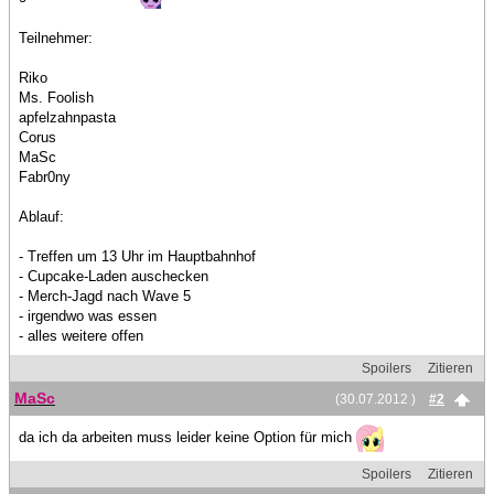
Teilnehmer:
Riko
Ms. Foolish
apfelzahnpasta
Corus
MaSc
Fabr0ny
Ablauf:
- Treffen um 13 Uhr im Hauptbahnhof
- Cupcake-Laden auschecken
- Merch-Jagd nach Wave 5
- irgendwo was essen
- alles weitere offen
Spoilers
Zitieren
MaSc
(30.07.2012 )
#2
da ich da arbeiten muss leider keine Option für mich
Spoilers
Zitieren