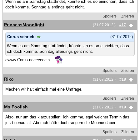
Wenn es am Samstag stattfindet, könnte ich es so einrichten, dass ich
doch komme. Sonntag allerdings geht nicht.
Spoilers
Zitieren
PrincessMoonlight
(31.07.2012 )
#17
Corus schrieb:
(31.07.2012)
Wenn es am Samstag stattfindet, könnte ich es so einrichten, dass
ich doch komme. Sonntag allerdings geht nicht.
awww Corus neeeeeeein...
Spoilers
Zitieren
Riko
(31.07.2012 )
#18
Machen wir halt einfach mal eine Umfrage.
Spoilers
Zitieren
Ms.Foolish
(31.07.2012 )
#19
Also, nur um das klarzustellen: Ich komme, egal welcher Termin das
jetzt genau ist. Aber ich hätte doch so gern die Moonie dabei...
Spoilers
Zitieren