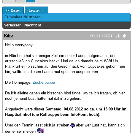
<< Erster
Letzter >>
Cupcakes Nürnberg
Verfasser
Nachricht
Riko
(30.07.2012 )
#1
Hello everypony,
in Nürnberg hat vor einiger Zeit ein neuer Laden aufgemacht, der
ausschließlich Cupcakes backt. Und da ich damals beim WWU in
Flankfurt ein bisschen auf den Geschmack von Cupcakes gekommen
bin, wollte ich diesen Laden mal spontan ausprobieren.
Die Homepage:
Zuckerpuppe
Da ich alleine gehen ein bisschen blöd finde, wollte ich fragen, ob hier
noch jemand Lust hätte mal dahin zu gehen.
Angedacht wäre dieser
Samstag, 04.08.2012 so ca. um 13:00 Uhr im
Hauptbahnhof (die Rolltreppe beim InfoPoint hoch)
.
Über den Termin lässt sich ja streiten
aber wer Lust hat, kann sich
gerne hier melden