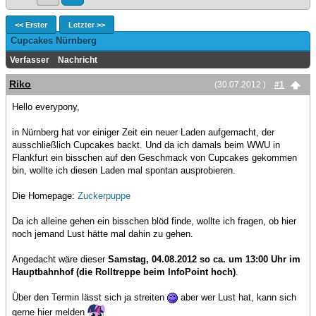
<< Erster
Letzter >>
Cupcakes Nürnberg
Verfasser
Nachricht
Riko
(30.07.2012 )
#1
Hello everypony,
in Nürnberg hat vor einiger Zeit ein neuer Laden aufgemacht, der
ausschließlich Cupcakes backt. Und da ich damals beim WWU in
Flankfurt ein bisschen auf den Geschmack von Cupcakes gekommen
bin, wollte ich diesen Laden mal spontan ausprobieren.
Die Homepage:
Zuckerpuppe
Da ich alleine gehen ein bisschen blöd finde, wollte ich fragen, ob hier
noch jemand Lust hätte mal dahin zu gehen.
Angedacht wäre dieser
Samstag, 04.08.2012 so ca. um 13:00 Uhr im
Hauptbahnhof (die Rolltreppe beim InfoPoint hoch)
.
Über den Termin lässt sich ja streiten
aber wer Lust hat, kann sich
gerne hier melden