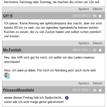
höchstens Samstag oder Sonntag, da machen die schon um 12e auf.
Spoilers
Zitieren
C#*~5
(30.07.2012 )
#6
Ich passe. Keine Ahnung wie apfelzahnpasta das macht, aber mir sind
bereits 60 km zu weit, nur um irgendwo irgendwelche kleinen bunten
Kuchen zu essen, die zu viel Zucker haben und selbst schon ziemlich
viel kosten.
Spoilers
Zitieren
Ms.Foolish
(30.07.2012 )
#7
Hey, das trifft sich gut für mich, ich wollte mir den Laden sowieso
anschauen!
Also, ich wäre ja dabei. Für mich ist Nürnberg jetzt auch nicht weit.
Spoilers
Zitieren
PrincessMoonlight
(31.07.2012 )
#8
awww diesen Freitag hab ich Spätschicht...
sonst wär ich echt mega gerne gekommen!