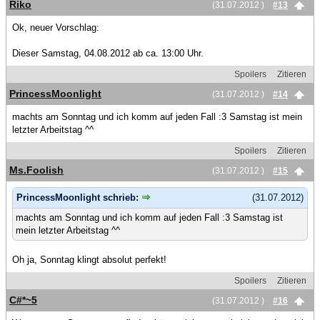
Riko
(31.07.2012 )
#13
Ok, neuer Vorschlag:
Dieser Samstag, 04.08.2012 ab ca. 13:00 Uhr.
Spoilers
Zitieren
PrincessMoonlight
(31.07.2012 )
#14
machts am Sonntag und ich komm auf jeden Fall :3 Samstag ist mein
letzter Arbeitstag ^^
Spoilers
Zitieren
Ms.Foolish
(31.07.2012 )
#15
PrincessMoonlight schrieb:
(31.07.2012)
machts am Sonntag und ich komm auf jeden Fall :3 Samstag ist
mein letzter Arbeitstag ^^
Oh ja, Sonntag klingt absolut perfekt!
Spoilers
Zitieren
C#*~5
(31.07.2012 )
#16