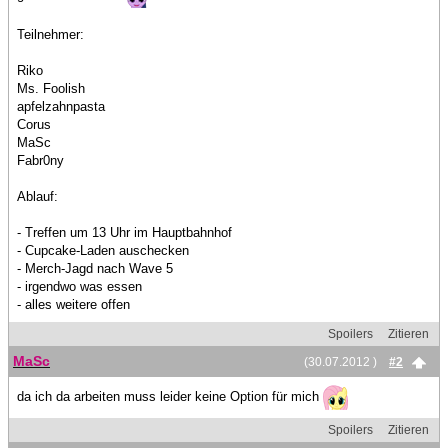
Teilnehmer:
Riko
Ms. Foolish
apfelzahnpasta
Corus
MaSc
Fabr0ny
Ablauf:
- Treffen um 13 Uhr im Hauptbahnhof
- Cupcake-Laden auschecken
- Merch-Jagd nach Wave 5
- irgendwo was essen
- alles weitere offen
Spoilers
Zitieren
MaSc
(30.07.2012 )
#2
da ich da arbeiten muss leider keine Option für mich
Spoilers
Zitieren