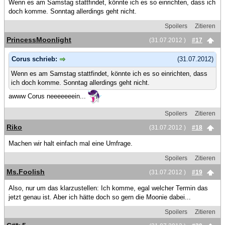
Wenn es am Samstag stattfindet, könnte ich es so einrichten, dass ich
doch komme. Sonntag allerdings geht nicht.
Spoilers
Zitieren
PrincessMoonlight
(31.07.2012 )
#17
Corus schrieb:
(31.07.2012)
Wenn es am Samstag stattfindet, könnte ich es so einrichten, dass
ich doch komme. Sonntag allerdings geht nicht.
awww Corus neeeeeeein...
Spoilers
Zitieren
Riko
(31.07.2012 )
#18
Machen wir halt einfach mal eine Umfrage.
Spoilers
Zitieren
Ms.Foolish
(31.07.2012 )
#19
Also, nur um das klarzustellen: Ich komme, egal welcher Termin das
jetzt genau ist. Aber ich hätte doch so gern die Moonie dabei...
Spoilers
Zitieren