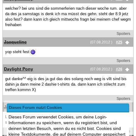
welcher? bei uns sind die sommerferien nach dieser woche rum. aber
da des ja samstags is denk ich ma müsst des gehn. steht der 8.9 jetz
also fest? dann kann ich gleich mittwochs fragn bei meinem chef wegm
freihaben
Spoilers
Jacqueline
(07.08.2012 )
#25
yop steht fest
Spoilers
Daylight Pony
(07.08.2012 )
#26
gut danke^^ eig is des ja gut das des solang noch weg is vllt sind bis
dahin ja dann meine 2 dashie t-shirts da. dann kann ich stilecht zum
treffen kommn X)
Spoilers
Jacqueline
(08.08.2012 )
#27
Dieses Forum nutzt Cookies
Leute,ich werde das Treffen nicht organisieren. Thread bitte
Dieses Forum verwendet Cookies, um deine Login-
schließen,danke.
Informationen zu speichern, wenn du registriert bist, und
deinen letzten Besuch, wenn du es nicht bist. Cookies sind
Spoilers
kleine Textdokumente, die auf deinem Computer gespeichert