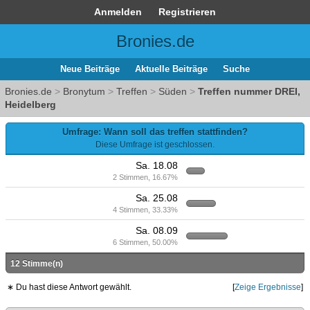
Anmelden
Registrieren
Bronies.de
Neue Beiträge
Aktuelle Beiträge
Suche
Bronies.de
>
Bronytum
>
Treffen
>
Süden
>
Treffen nummer DREI,
Heidelberg
Umfrage: Wann soll das treffen stattfinden?
Diese Umfrage ist geschlossen.
Sa. 18.08
2 Stimmen, 16.67%
Sa. 25.08
4 Stimmen, 33.33%
Sa. 08.09
6 Stimmen, 50.00%
12 Stimme(n)
∗ Du hast diese Antwort gewählt.
[
Zeige Ergebnisse
]