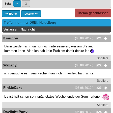
Seite:
«
2
Thema geschlossen
<< Erster
Letzter >>
Treffen nummer DREI, Heidelberg
Verfasser
Nachricht
Kraurion
(06.08.2012 )
#21
Dann würde mich nun nur noch interessieren, wer am 8.9 auch
kommen kann. Also ich hab kein Problem damit denke ich
Spoilers
Wallaby
(06.08.2012 )
#22
ich versuche es , versprechen kann ich im vorfeld halt nichts.
Spoilers
PinkieCake
(06.08.2012 )
#23
Es ist halt schon sehr spät letztes Wochenende der Sommerferien
Spoilers
Daylight Pony
(06.08.2012 )
#24