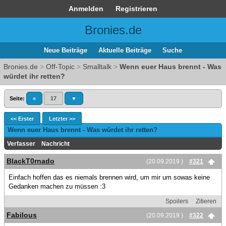
Anmelden
Registrieren
Bronies.de
Neue Beiträge
Aktuelle Beiträge
Suche
Bronies.de
>
Off-Topic
>
Smalltalk
>
Wenn euer Haus brennt - Was
würdet ihr retten?
Seite:
«
17
▼
<< Erster
Letzter >>
Wenn euer Haus brennt - Was würdet ihr retten?
Verfasser
Nachricht
BlackT0rnado
(20.09.2019 )
#321
Einfach hoffen das es niemals brennen wird, um mir um sowas keine
Gedanken machen zu müssen :3
Spoilers
Zitieren
Fabilous
(20.09.2019 )
#322