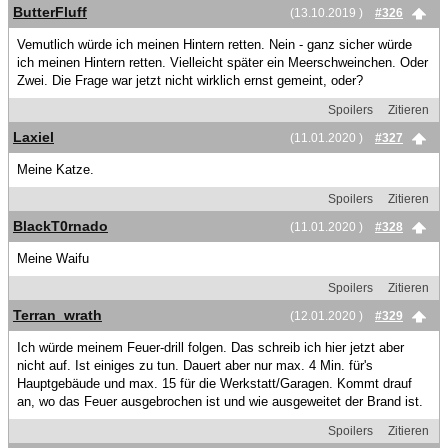
ButterFluff
(13.10.2019 )
#326
Vemutlich würde ich meinen Hintern retten. Nein - ganz sicher würde
ich meinen Hintern retten. Vielleicht später ein Meerschweinchen. Oder
Zwei. Die Frage war jetzt nicht wirklich ernst gemeint, oder?
Spoilers
Zitieren
Laxiel
(11.01.2020 )
#327
Meine Katze.
Spoilers
Zitieren
BlackT0rnado
(11.01.2020 )
#328
Meine Waifu
Spoilers
Zitieren
Terran_wrath
(12.01.2020 )
#329
Ich würde meinem Feuer-drill folgen. Das schreib ich hier jetzt aber
nicht auf. Ist einiges zu tun. Dauert aber nur max. 4 Min. für's
Hauptgebäude und max. 15 für die Werkstatt/Garagen. Kommt drauf
an, wo das Feuer ausgebrochen ist und wie ausgeweitet der Brand ist.
Spoilers
Zitieren