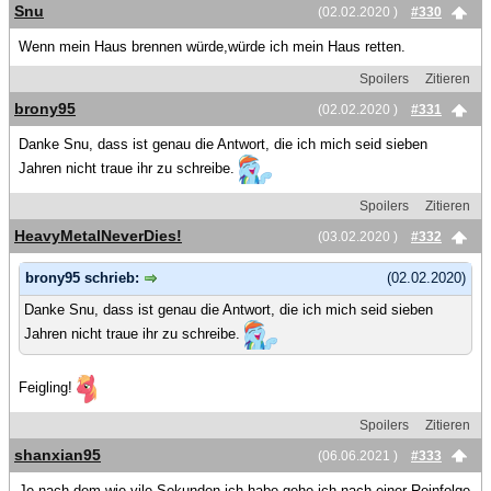
Snu
(02.02.2020 )
#330
Wenn mein Haus brennen würde,würde ich mein Haus retten.
Spoilers
Zitieren
brony95
(02.02.2020 )
#331
Danke Snu, dass ist genau die Antwort, die ich mich seid sieben
Jahren nicht traue ihr zu schreibe.
Spoilers
Zitieren
HeavyMetalNeverDies!
(03.02.2020 )
#332
brony95 schrieb:
(02.02.2020)
Danke Snu, dass ist genau die Antwort, die ich mich seid sieben
Jahren nicht traue ihr zu schreibe.
Feigling!
Spoilers
Zitieren
shanxian95
(06.06.2021 )
#333
Je nach dem wie vile Sekunden ich habe gehe ich nach einer Reinfolge