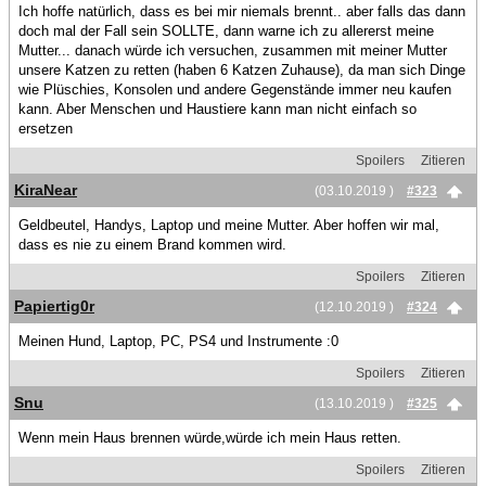
Ich hoffe natürlich, dass es bei mir niemals brennt.. aber falls das dann
doch mal der Fall sein SOLLTE, dann warne ich zu allererst meine
Mutter... danach würde ich versuchen, zusammen mit meiner Mutter
unsere Katzen zu retten (haben 6 Katzen Zuhause), da man sich Dinge
wie Plüschies, Konsolen und andere Gegenstände immer neu kaufen
kann. Aber Menschen und Haustiere kann man nicht einfach so
ersetzen
Spoilers
Zitieren
KiraNear
(03.10.2019 )
#323
Geldbeutel, Handys, Laptop und meine Mutter. Aber hoffen wir mal,
dass es nie zu einem Brand kommen wird.
Spoilers
Zitieren
Papiertig0r
(12.10.2019 )
#324
Meinen Hund, Laptop, PC, PS4 und Instrumente :0
Spoilers
Zitieren
Snu
(13.10.2019 )
#325
Wenn mein Haus brennen würde,würde ich mein Haus retten.
Spoilers
Zitieren