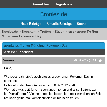
Anmelden
Registrieren
Bronies.de
Neue Beiträge
Aktuelle Beiträge
Suche
Bronies.de
>
Bronytum
>
Treffen
>
Süden
>
spontanes Treffen
Münchner Pokemon Day
spontanes Treffen Münchner Pokemon Day
Verfasser
Nachricht
Varany
(20.08.2012 )
#1
Hallo,
Wie jedes Jahr gibt`s auch dieses wieder einen Pokemon-Day in
München.
Er findet in den Riem Arcarden am 08.09.2012 statt.
Wer hat etwas zeit für ein Spontanes Treffen und anschließend zu
McDonald`s etc.? Viel zeit habe ich leider nicht aber wer dennoch Zeit
hat kann gerne mal vorbeischneien würde mich freuen.