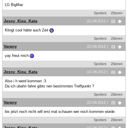
LG BigMac
Spoilers
Zitieren
Jessy_Kisu_Kata
(21.08.2012 )
#2
Klingt cool hätte auch Zeit
Spoilers
Zitieren
Varany
(21.08.2012 )
#3
yay freut mich
Spoilers
Zitieren
Jessy_Kisu_Kata
(21.08.2012 )
#4
Also i h werd kommen :3
Da ich ubahn fahre gibts nen bestimmten Treffpunkt ?
Spoilers
Zitieren
Varany
(21.08.2012 )
#5
bis jetzt noch nicht will erst mal schauen wer noch kommen würde.
Spoilers
Zitieren
Jessy_Kisu_Kata