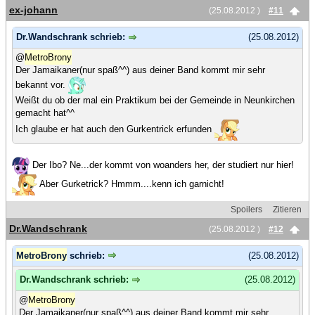
ex-johann
(25.08.2012 )
#11
Dr.Wandschrank schrieb:
(25.08.2012)
@
MetroBrony
Der Jamaikaner(nur spaß^^) aus deiner Band kommt mir sehr
bekannt vor.
Weißt du ob der mal ein Praktikum bei der Gemeinde in Neunkirchen
gemacht hat^^
Ich glaube er hat auch den Gurkentrick erfunden
Der Ibo? Ne...der kommt von woanders her, der studiert nur hier!
Aber Gurketrick? Hmmm....kenn ich garnicht!
Spoilers
Zitieren
Dr.Wandschrank
(25.08.2012 )
#12
MetroBrony
schrieb:
(25.08.2012)
Dr.Wandschrank schrieb:
(25.08.2012)
@
MetroBrony
Der Jamaikaner(nur spaß^^) aus deiner Band kommt mir sehr