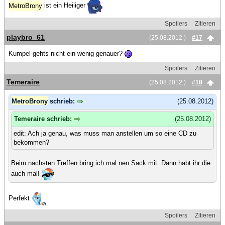
MetroBrony
ist ein Heiliger
Spoilers
Zitieren
playbro_61
(25.08.2012 )
#17
Kumpel gehts nicht ein wenig genauer?
Spoilers
Zitieren
Temeraire
(25.08.2012 )
#18
MetroBrony
schrieb:
(25.08.2012)
Temeraire schrieb:
(25.08.2012)
edit: Ach ja genau, was muss man anstellen um so eine CD zu
bekommen?
Beim nächsten Treffen bring ich mal nen Sack mit. Dann habt ihr die
auch mal!
Perfekt
Spoilers
Zitieren