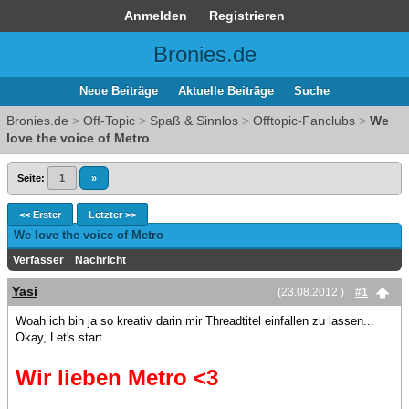
Anmelden
Registrieren
Bronies.de
Neue Beiträge
Aktuelle Beiträge
Suche
Bronies.de
>
Off-Topic
>
Spaß & Sinnlos
>
Offtopic-Fanclubs
>
We
love the voice of Metro
Seite:
1
»
<< Erster
Letzter >>
We love the voice of Metro
Verfasser
Nachricht
Yasi
(23.08.2012 )
#1
Woah ich bin ja so kreativ darin mir Threadtitel einfallen zu lassen...
Okay, Let's start.
Wir lieben Metro <3