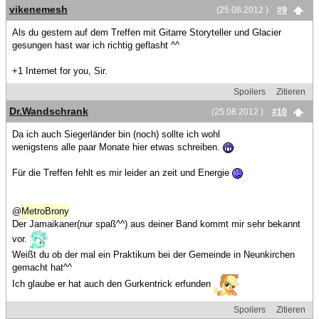
vikenemesh
(25.08.2012 )
#9
Als du gestern auf dem Treffen mit Gitarre Storyteller und Glacier
gesungen hast war ich richtig geflasht ^^
+1 Internet for you, Sir.
Spoilers
Zitieren
Dr.Wandschrank
(25.08.2012 )
#10
Da ich auch Siegerländer bin (noch) sollte ich wohl
wenigstens alle paar Monate hier etwas schreiben.
Für die Treffen fehlt es mir leider an zeit und Energie
@
MetroBrony
Der Jamaikaner(nur spaß^^) aus deiner Band kommt mir sehr bekannt
vor.
Weißt du ob der mal ein Praktikum bei der Gemeinde in Neunkirchen
gemacht hat^^
Ich glaube er hat auch den Gurkentrick erfunden
Spoilers
Zitieren