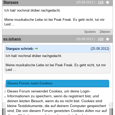
Stargaze
(25.08.2012 )
#19
Ich hab' nochmal drüber nachgedacht.
Meine musikalische Liebe ist bei Peak Freak. Es geht nicht, tut mir
Leid ...
Spoilers
Zitieren
ex-johann
(26.08.2012 )
#20
Stargaze schrieb:
(25.08.2012)
Ich hab' nochmal drüber nachgedacht.
Meine musikalische Liebe ist bei Peak Freak. Es geht nicht, tut mir
Leid ...
Dieses Forum nutzt Cookies
Aber es gibt so viel Musik, da kann man sich doch nicht einfach
Dieses Forum verwendet Cookies, um deine Login-
auf eine Sache festlegen...ich kann ja mal ein feature mit Peak Freak
Informationen zu speichern, wenn du registriert bist, und
machen
deinen letzten Besuch, wenn du es nicht bist. Cookies sind
Spoilers
Zitieren
kleine Textdokumente, die auf deinem Computer gespeichert
sind; Die von diesem Forum gesetzten Cookies düfen nur auf
«
Ein Thema zurück
|
Ein Thema vor
»