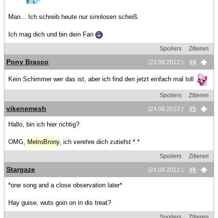
Man... Ich schreib heute nur sinnlosen scheiß.
Ich mag dich und bin dein Fan
Spoilers
Zitieren
Pony Brasco
(23.08.2012 )
#4
Kein Schimmer wer das ist, aber ich find den jetzt einfach mal toll
Spoilers
Zitieren
vikenemesh
(24.08.2012 )
#5
Hallo, bin ich hier richtig?
OMG,
MetroBrony
, ich verehre dich zutiefst *.*
Spoilers
Zitieren
Stargaze
(24.08.2012 )
#6
*one song and a close observation later*
Hay guise, wuts goin on in dis treat?
Spoilers
Zitieren