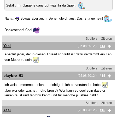
Gefällt mir übrigens ganz gut was ihr da Spielt.
Nana...
Sowas aber auch! Sehen gleich aus. Das is ja gemein!
Dankeschön! Cool
Spoilers
Zitieren
Yasi
(25.08.2012 )
#14
Absolut jeder, der in diesen Thread schreibt ist dazu verdammt ein Fan
von Metro zu sein
Spoilers
Zitieren
playbro_61
(25.08.2012 )
#15
ich weiss immernoch nicht so richtig ob ich es verstanden habe
aber wer oder was ist metro bronie? Wer kann so cool sein dass er
lauren faust und fabrony kennt und für manche plushies näht?
Spoilers
Zitieren
Yasi
(25.08.2012 )
#16