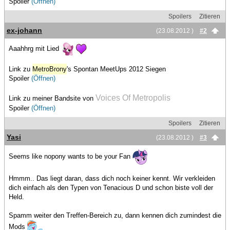
Spoiler
(Öffnen)
Spoilers
Zitieren
ex-johann
(23.08.2012 )
#2
Aaahhrg mit Lied
Link zu
MetroBrony
's Spontan MeetUps 2012 Siegen
Spoiler
(Öffnen)
Voices Of Metropolis
Link zu meiner Bandsite von
Spoiler
(Öffnen)
Spoilers
Zitieren
Yasi
(23.08.2012 )
#3
Seems like nopony wants to be your Fan
Hmmm.. Das liegt daran, dass dich noch keiner kennt. Wir verkleiden
dich einfach als den Typen von Tenacious D und schon biste voll der
Held.
Spamm weiter den Treffen-Bereich zu, dann kennen dich zumindest die
Mods