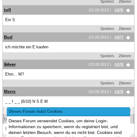
Spoilers
Zitieren
tofl
(21.09.2012 )
#476
Ein S
Spoilers
Zitieren
Bud
(21.09.2012 )
#477
ich möchte ein E kaufen
Spoilers
Zitieren
Silver
(22.09.2012 )
#478
Ehm... M?
Spoilers
Zitieren
Merrx
(23.09.2012 )
#479
_ _ I _ _ (6/10) N S E M
Spoilers
Zitieren
Dieses Forum nutzt Cookies
tofl
(23.09.2012 )
#480
Dieses Forum verwendet Cookies, um deine Login-
Informationen zu speichern, wenn du registriert bist, und
Ein T
deinen letzten Besuch, wenn du es nicht bist. Cookies sind