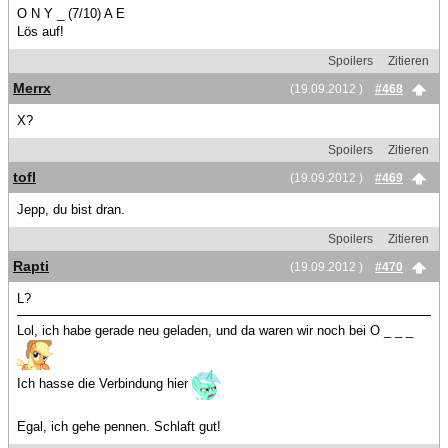
O N Y _ (7/10) A E
Lös auf!
Spoilers
Zitieren
Merrx
(19.09.2012 )
#468
X?
Spoilers
Zitieren
tofl
(19.09.2012 )
#469
Jepp, du bist dran.
Spoilers
Zitieren
Rapti
(19.09.2012 )
#470
L?
Lol, ich habe gerade neu geladen, und da waren wir noch bei O _ _ _
Ich hasse die Verbindung hier
Egal, ich gehe pennen. Schlaft gut!