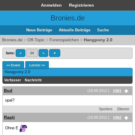
Anmelden
Registrieren
Bronies.de
Neue Beiträge
Aktuelle Beiträge
Suche
Bronies.de
>
Off-Topic
>
Forenspielchen
>
Hangpony 2.0
Seite:
«
24
»
▼
<< Erster
Letzter >>
Hangpony 2.0
Verfasser
Nachricht
Bud
(18.09.2012 )
#461
opal?
Spoilers
Zitieren
Rapti
(19.09.2012 )
#462
Ohne E