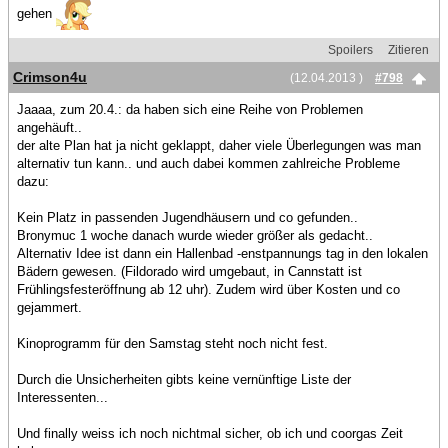
gehen
Spoilers
Zitieren
Crimson4u
(12.04.2013 )
#798
Jaaaa, zum 20.4.: da haben sich eine Reihe von Problemen
angehäuft..
der alte Plan hat ja nicht geklappt, daher viele Überlegungen was man
alternativ tun kann.. und auch dabei kommen zahlreiche Probleme
dazu:
Kein Platz in passenden Jugendhäusern und co gefunden..
Bronymuc 1 woche danach wurde wieder größer als gedacht..
Alternativ Idee ist dann ein Hallenbad -enstpannungs tag in den lokalen
Bädern gewesen. (Fildorado wird umgebaut, in Cannstatt ist
Frühlingsfesteröffnung ab 12 uhr). Zudem wird über Kosten und co
gejammert.
Kinoprogramm für den Samstag steht noch nicht fest.
Durch die Unsicherheiten gibts keine vernünftige Liste der
Interessenten...
Und finally weiss ich noch nichtmal sicher, ob ich und coorgas Zeit