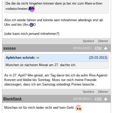
Die die da nicht hingehen können dann ja bei mir zum Mare-a-thon
vorbeischneien
Also ich würde fahren und könnte wen mitnehmen allerdings erst ab
Ulm und bis Ulm
D
(oder kann mich jemand mitnehmen?)
Spoilers
Zitieren
sycoso
(25.03.2013 )
#782
Apfelchen schrieb:
(25.03.2013)
München ist nächsten Monat am 27. dachte ich.
As in 27. April? Wie genial, am Tag davor bin ich da aufm Rise Against
Konzert und bleibe bis Sonntag. Muss nur noch meine Freunde
überzeugen, dass ich am Samstag unbedingt Ponies brauche...
Spoilers
Zitieren
Blankflank
(26.03.2013 )
#783
München ist für mich leider nicht weil kein Geld.