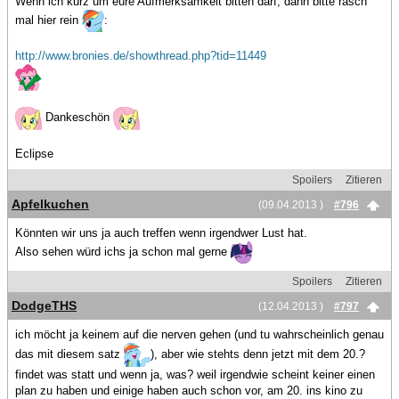
Wenn ich kurz um eure Aufmerksamkeit bitten darf, dann bitte rasch
mal hier rein
:
http://www.bronies.de/showthread.php?tid=11449
Dankeschön
Eclipse
Spoilers
Zitieren
Apfelkuchen
(09.04.2013 )
#796
Könnten wir uns ja auch treffen wenn irgendwer Lust hat.
Also sehen würd ichs ja schon mal gerne
Spoilers
Zitieren
DodgeTHS
(12.04.2013 )
#797
ich möcht ja keinem auf die nerven gehen (und tu wahrscheinlich genau
das mit diesem satz
), aber wie stehts denn jetzt mit dem 20.?
findet was statt und wenn ja, was? weil irgendwie scheint keiner einen
plan zu haben und einige haben auch schon vor, am 20. ins kino zu