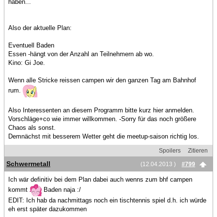
haben...
Also der aktuelle Plan:
Eventuell Baden
Essen -hängt von der Anzahl an Teilnehmern ab wo.
Kino: Gi Joe.
Wenn alle Stricke reissen campen wir den ganzen Tag am Bahnhof
rum.
Also Interessenten an diesem Programm bitte kurz hier anmelden.
Vorschläge+co wie immer willkommen. -Sorry für das noch größere
Chaos als sonst.
Demnächst mit besserem Wetter geht die meetup-saison richtig los.
Spoilers
Zitieren
Schwermetall
(12.04.2013 )
#799
Ich wär definitiv bei dem Plan dabei auch wenns zum bhf campen
kommt
Baden naja :/
EDIT: Ich hab da nachmittags noch ein tischtennis spiel d.h. ich würde
eh erst später dazukommen