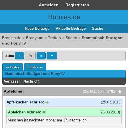
Anmelden
Registrieren
Bronies.de
Neue Beiträge
Aktuelle Beiträge
Suche
Bronies.de
>
Bronytum
>
Treffen
>
Süden
>
Stammtisch Stuttgart
und PonyTV
Seite:
«
40
»
▼
<< Erster
Letzter >>
Stammtisch Stuttgart und PonyTV
Verfasser
Nachricht
Apfelchen
(25.03.2013 )
#781
Apfelkuchen schrieb:
(25.03.2013)
Apfelchen schrieb:
(25.03.2013)
München ist nächsten Monat am 27. dachte ich.