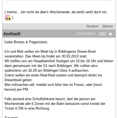
( menno... bin nicht da über's Wochenende, da wird's wohl doch nix
)
Spoilers
Zitieren
AxelhacK
(26.03.2013 )
#787
Liebe Bronys & Pegasisters.
Ich und Meti wollen ein Meet-Up in Böblingener Dream-Bowl
veranstalten. Das Meet-Up findet am 30.03.2013 statt.
Wir treffen uns am Hauptbahnhof Stuttgart um 15 bis 16 Uhr und fahren
dann gemeinsam mit der S1 nach Böblingen. Wir sollten also
spätestens um 16:29 am Böblingen Gleis 4 auftauchen.
Zuerst wollen wir einen Real-Raid starten und dannach direkt ins
Dreambowl gehen.
Wer mitmachen will, meldet sich bitte hier im Forum, oder (noch
besser) per PM.
Falls jemand eine Schulfahrkarte besizt, darf die person am
Wochenende alle 6 Zonen mit der Bahn benutzen sonst kostet der
Ticket 4,70€ in eine Richtung.
Zusagen