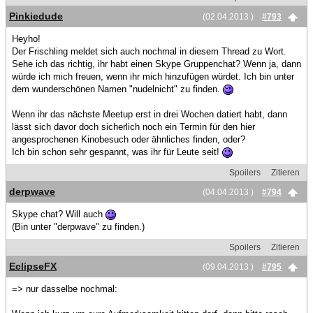
Pinkiedude
(02.04.2013 )
#793
Heyho!
Der Frischling meldet sich auch nochmal in diesem Thread zu Wort.
Sehe ich das richtig, ihr habt einen Skype Gruppenchat? Wenn ja, dann
würde ich mich freuen, wenn ihr mich hinzufügen würdet. Ich bin unter
dem wunderschönen Namen "nudelnicht" zu finden.
Wenn ihr das nächste Meetup erst in drei Wochen datiert habt, dann
lässt sich davor doch sicherlich noch ein Termin für den hier
angesprochenen Kinobesuch oder ähnliches finden, oder?
Ich bin schon sehr gespannt, was ihr für Leute seit!
Spoilers
Zitieren
derpwave
(04.04.2013 )
#794
Skype chat? Will auch
(Bin unter "derpwave" zu finden.)
Spoilers
Zitieren
EclipseFX
(09.04.2013 )
#795
=> nur dasselbe nochmal: