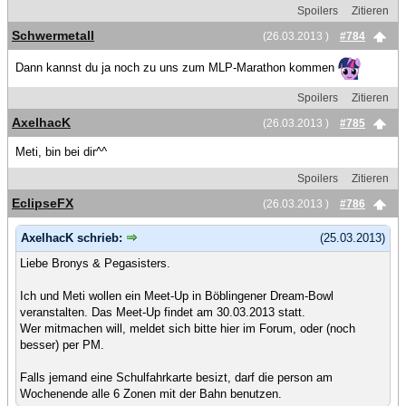
Spoilers
Zitieren
Schwermetall
(26.03.2013 )
#784
Dann kannst du ja noch zu uns zum MLP-Marathon kommen
Spoilers
Zitieren
AxelhacK
(26.03.2013 )
#785
Meti, bin bei dir^^
Spoilers
Zitieren
EclipseFX
(26.03.2013 )
#786
AxelhacK schrieb:
(25.03.2013)
Liebe Bronys & Pegasisters.
Ich und Meti wollen ein Meet-Up in Böblingener Dream-Bowl
veranstalten. Das Meet-Up findet am 30.03.2013 statt.
Wer mitmachen will, meldet sich bitte hier im Forum, oder (noch
besser) per PM.
Falls jemand eine Schulfahrkarte besizt, darf die person am
Wochenende alle 6 Zonen mit der Bahn benutzen.