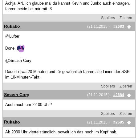
Achja, AN, ich glaube mal du kannst Kevin und Junko auch eintragen,
fahren beide bei mir mit :3
Spoilers
Zitieren
Rukako
(21.11.2015 )
#2683
@Lüfter
Done.
@Smash Cory
Dauert etwa 20 Minuten und für gewöhnlich fahren alle Linien der SSB
im 10-Minuten-Takt.
Spoilers
Zitieren
Smash Cory
(21.11.2015 )
#2684
Auch noch um 22:00 Uhr?
Spoilers
Zitieren
Rukako
(21.11.2015 )
#2685
Ab 2030 Uhr viertelstündlich, soweit ich das noch im Kopf hab.