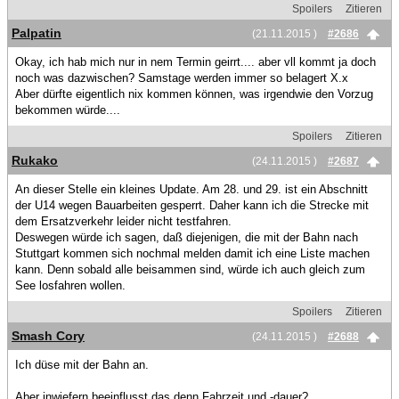
Spoilers
Zitieren
Palpatin
(21.11.2015 )
#2686
Okay, ich hab mich nur in nem Termin geirrt.... aber vll kommt ja doch
noch was dazwischen? Samstage werden immer so belagert X.x
Aber dürfte eigentlich nix kommen können, was irgendwie den Vorzug
bekommen würde....
Spoilers
Zitieren
Rukako
(24.11.2015 )
#2687
An dieser Stelle ein kleines Update. Am 28. und 29. ist ein Abschnitt
der U14 wegen Bauarbeiten gesperrt. Daher kann ich die Strecke mit
dem Ersatzverkehr leider nicht testfahren.
Deswegen würde ich sagen, daß diejenigen, die mit der Bahn nach
Stuttgart kommen sich nochmal melden damit ich eine Liste machen
kann. Denn sobald alle beisammen sind, würde ich auch gleich zum
See losfahren wollen.
Spoilers
Zitieren
Smash Cory
(24.11.2015 )
#2688
Ich düse mit der Bahn an.
Aber inwiefern beeinflusst das denn Fahrzeit und -dauer?