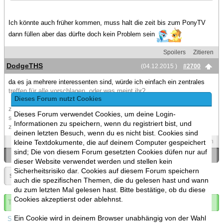
Ich könnte auch früher kommen, muss halt die zeit bis zum PonyTV
dann füllen aber das dürfte doch kein Problem sein
Spoilers
Zitieren
DodgeTHS
(04.12.2015 )
#2700
da es ja mehrere interessenten sind, würde ich einfach ein zentrales
treffen für alle vorschlagen, oder was meint ihr?
Dieses Forum nutzt Cookies
zB so um 2 oder 3 am üblichen treffpunkt vor dem megges im
Dieses Forum verwendet Cookies, um deine Login-
stuttgarter hbf? dann hätten wir 2-3 stunden und könnten anschließend
Informationen zu speichern, wenn du registriert bist, und
zusammen nach lubu hochfahren^^
deinen letzten Besuch, wenn du es nicht bist. Cookies sind
Spoilers
Zitieren
kleine Textdokumente, die auf deinem Computer gespeichert
sind; Die von diesem Forum gesetzten Cookies düfen nur auf
«
Ein Thema zurück
|
Ein Thema vor
»
dieser Website verwendet werden und stellen kein
Sicherheitsrisiko dar. Cookies auf diesem Forum speichern
Seite:
«
135
»
▼
auch die spezifischen Themen, die du gelesen hast und wann
du zum letzten Mal gelesen hast. Bitte bestätige, ob du diese
Cookies akzeptierst oder ablehnst.
Thema abonnieren
Ein Cookie wird in deinem Browser unabhängig von der Wahl
Spoilers