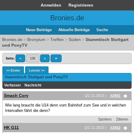
Anmelden
Registrieren
Bronies.de
Neue Beiträge
Aktuelle Beiträge
Suche
Bronies.de
>
Bronytum
>
Treffen
>
Süden
>
Stammtisch Stuttgart
und PonyTV
Seite:
«
135
»
▼
<< Erster
Letzter >>
Stammtisch Stuttgart und PonyTV
Verfasser
Nachricht
Smash Cory
(21.11.2015 )
#2681
Wie lang braucht die U14 denn vom Bahnhof zum See und in welchen
Intervallen fährt die denn?
Spoilers
Zitieren
HK G11
(21.11.2015 )
#2682