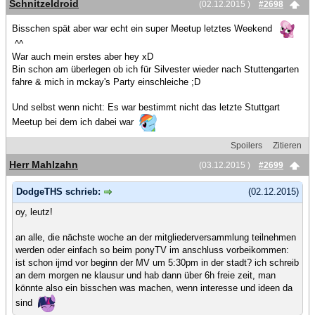
Schnitzeldroid
(02.12.2015 )
#2698
Bisschen spät aber war echt ein super Meetup letztes Weekend
^^
War auch mein erstes aber hey xD
Bin schon am überlegen ob ich für Silvester wieder nach Stuttengarten
fahre & mich in mckay's Party einschleiche ;D
Und selbst wenn nicht: Es war bestimmt nicht das letzte Stuttgart
Meetup bei dem ich dabei war
Spoilers
Zitieren
Herr Mahlzahn
(03.12.2015 )
#2699
DodgeTHS schrieb:
(02.12.2015)
oy, leutz!
an alle, die nächste woche an der mitgliederversammlung teilnehmen
werden oder einfach so beim ponyTV im anschluss vorbeikommen:
ist schon ijmd vor beginn der MV um 5:30pm in der stadt? ich schreib
an dem morgen ne klausur und hab dann über 6h freie zeit, man
könnte also ein bisschen was machen, wenn interesse und ideen da
sind