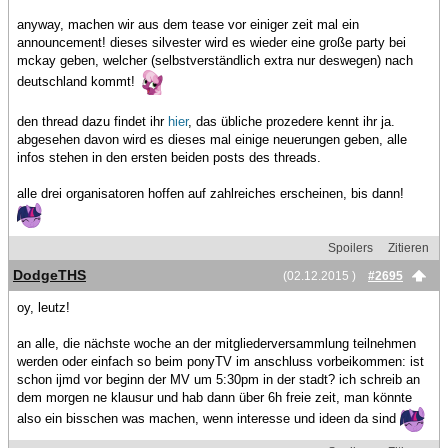
anyway, machen wir aus dem tease vor einiger zeit mal ein
announcement! dieses silvester wird es wieder eine große party bei
mckay geben, welcher (selbstverständlich extra nur deswegen) nach
deutschland kommt!
den thread dazu findet ihr
hier
, das übliche prozedere kennt ihr ja.
abgesehen davon wird es dieses mal einige neuerungen geben, alle
infos stehen in den ersten beiden posts des threads.
alle drei organisatoren hoffen auf zahlreiches erscheinen, bis dann!
Spoilers
Zitieren
DodgeTHS
(02.12.2015 )
#2695
oy, leutz!
an alle, die nächste woche an der mitgliederversammlung teilnehmen
werden oder einfach so beim ponyTV im anschluss vorbeikommen: ist
schon ijmd vor beginn der MV um 5:30pm in der stadt? ich schreib an
dem morgen ne klausur und hab dann über 6h freie zeit, man könnte
also ein bisschen was machen, wenn interesse und ideen da sind