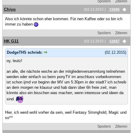
Spoilers
Zitieren
Chiyo
(02.12.2015 )
#2696
Also ich könnte schon eher kommen. Für nen Kaffee oder so bin ich
immer zu haben
Spoilers
Zitieren
HK G11
(02.12.2015 )
#2697
DodgeTHS schrieb:
(02.12.2015)
oy, leutz!
an alle, die nächste woche an der mitgliederversammlung teilnehmen
werden oder einfach so beim ponyTV im anschluss vorbeikommen:
ist schon ijmd vor beginn der MV um 5:30pm in der stadt? ich schreib
an dem morgen ne klausur und hab dann über 6h freie zeit, man
könnte also ein bisschen was machen, wenn interesse und ideen da
sind
Hier, ich werd wohl vorher da sein, weil Fantasy Stronghold, Magic und
so^^
Spoilers
Zitieren