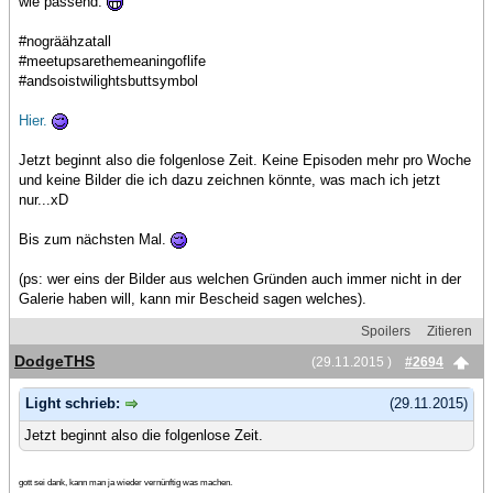
wie passend.
#nogräähzatall
#meetupsarethemeaningoflife
#andsoistwilightsbuttsymbol
Hier.
Jetzt beginnt also die folgenlose Zeit. Keine Episoden mehr pro Woche
und keine Bilder die ich dazu zeichnen könnte, was mach ich jetzt
nur...xD
Bis zum nächsten Mal.
(ps: wer eins der Bilder aus welchen Gründen auch immer nicht in der
Galerie haben will, kann mir Bescheid sagen welches).
Spoilers
Zitieren
DodgeTHS
(29.11.2015 )
#2694
Light schrieb:
(29.11.2015)
Jetzt beginnt also die folgenlose Zeit.
gott sei dank, kann man ja wieder vernünftig was machen.