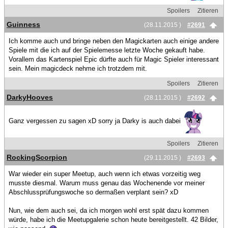
Spoilers
Zitieren
Guinness
(28.11.2015 )
#2691
Ich komme auch und bringe neben den Magickarten auch einige andere
Spiele mit die ich auf der Spielemesse letzte Woche gekauft habe.
Vorallem das Kartenspiel Epic dürfte auch für Magic Spieler interessant
sein. Mein magicdeck nehme ich trotzdem mit.
Spoilers
Zitieren
DarkyHooves
(28.11.2015 )
#2692
Ganz vergessen zu sagen xD sorry ja Darky is auch dabei
Spoilers
Zitieren
RockingScorpion
(29.11.2015 )
#2693
War wieder ein super Meetup, auch wenn ich etwas vorzeitig weg
musste diesmal. Warum muss genau das Wochenende vor meiner
Abschlussprüfungswoche so dermaßen verplant sein? xD
Nun, wie dem auch sei, da ich morgen wohl erst spät dazu kommen
würde, habe ich die Meetupgalerie schon heute bereitgestellt. 42 Bilder,