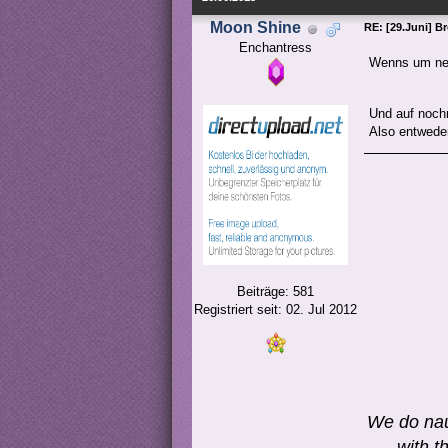
Moon Shine
RE: [29.Juni] B
Enchantress
Wenns um ne 
Und auf noch
Also entweder
Beiträge: 581
Registriert seit: 02. Jul 2012
We do naug
with t