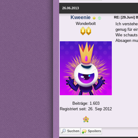
26.06.2013
Kweenie
RE: [29.Juni] 
Wonderbolt
Ich verstehe
genug für ei
Wie schauts 
Absagen mus
Beiträge: 1.603
Registriert seit: 26. Sep 2012
Suchen
Spoilers