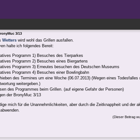
BronyMuc 3/13
es
Wetters
wird wohl das Grillen ausfallen.
ven halte ich folgendes Bereit:
natives Programm 1) Besuches des Tierparkes
natives Programm 2) Besuches eines Biergartens
natives Programm 3) Erneutes besuchen des Deutschen Museums
natives Programm 4) Besuches einer Bowlingbahn
hieben des Termines um eine Woche (06.07.2013) (Wegen eines Todesfalles m
twortung weitergeben.)
sen des Programmes beim Grillen. (auf eigene Gefahr der Personen)
en der BronyMuc 3/13
dige mich für die Unannehmlichkeiten, aber durch die Zeitknappheit und der 
t abwenden.
(Dieser Beitrag w