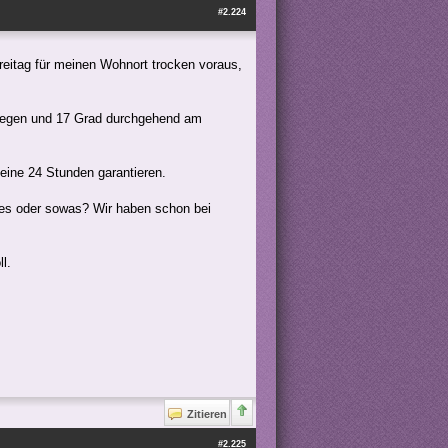
#2.224
reitag für meinen Wohnort trocken voraus,
n Regen und 17 Grad durchgehend am
eine 24 Stunden garantieren.
ies oder sowas? Wir haben schon bei
l.
Zitieren
#2.225