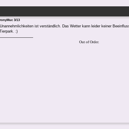
BronyMuc 3/13
Unannehmlichkeiten ist verständlich. Das Wetter kann leider keiner Beeinflus
Tierpark. :)
Out of Order.