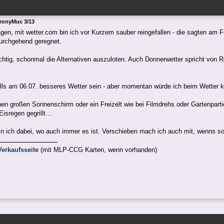
BronyMuc 3/13
gen, mit wetter.com bin ich vor Kurzem sauber reingefallen - die sagten am F
durchgehend geregnet.
richtig, schonmal die Alternativen auszuloten. Auch Donnerwetter spricht vo
lls am 06.07. besseres Wetter sein - aber momentan würde ich beim Wetter k
en großen Sonnenschirm oder ein Freizelt wie bei Filmdrehs oder Gartenpart
sregen gegrillt...
n ich dabei, wo auch immer es ist. Verschieben mach ich auch mit, wenns sol
erkaufsseite
(mit MLP-CCG Karten, wenn vorhanden)