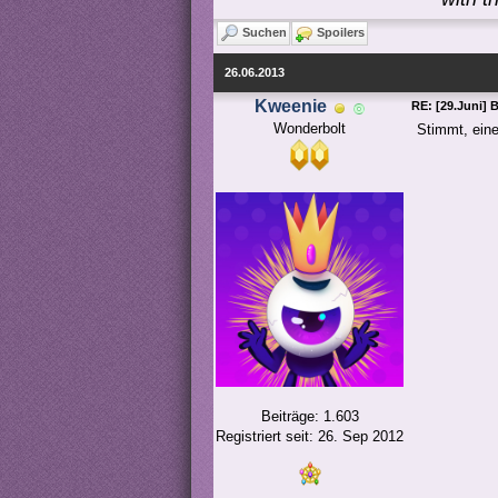
Suchen
Spoilers
26.06.2013
Kweenie
RE: [29.Juni] 
Wonderbolt
Stimmt, eine
Beiträge: 1.603
Registriert seit: 26. Sep 2012