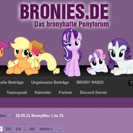
elle Beiträge
Ungelesene Beiträge
BRONY RADIO
Teamspeak
Kalender
Partner
Discord-Server
den
›
18.09.21 BronyMuc Lite 21
2
113
114
...
250
Weiter »