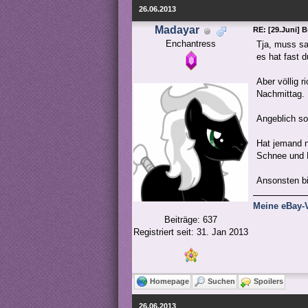
26.06.2013
Madayar
RE: [29.Juni] 
Enchantress
Tja, muss sa
es hat fast 
Aber völlig 
Nachmittag.
Angeblich so
Hat jemand n
Schnee und Ei
Ansonsten bi
Meine eBay-V
Beiträge: 637
Registriert seit: 31. Jan 2013
Homepage
Suchen
Spoilers
26.06.2013