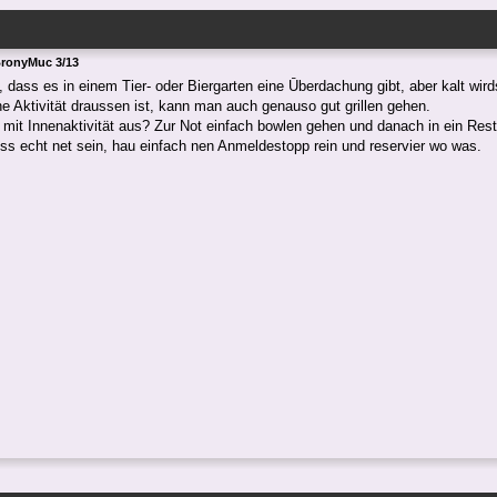
BronyMuc 3/13
, dass es in einem Tier- oder Biergarten eine Ūberdachung gibt, aber kalt wi
ne Aktivität draussen ist, kann man auch genauso gut grillen gehen.
mit Innenaktivität aus? Zur Not einfach bowlen gehen und danach in ein Resta
s echt net sein, hau einfach nen Anmeldestopp rein und reservier wo was.