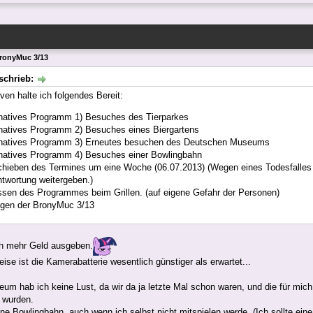
BronyMuc 3/13
schrieb:
iven halte ich folgendes Bereit:
rnatives Programm 1) Besuches des Tierparkes
rnatives Programm 2) Besuches eines Biergartens
rnatives Programm 3) Erneutes besuchen des Deutschen Museums
rnatives Programm 4) Besuches einer Bowlingbahn
chieben des Termines um eine Woche (06.07.2013) (Wegen eines Todesfalles 
ntwortung weitergeben.)
ssen des Programmes beim Grillen. (auf eigene Gefahr der Personen)
gen der BronyMuc 3/13
ch mehr Geld ausgeben.
ise ist die Kamerabatterie wesentlich günstiger als erwartet...
um hab ich keine Lust, da wir da ja letzte Mal schon waren, und die für mich 
 wurden.
eine Bowlingbahn, auch wenn ich selbst nicht mitspielen werde. (Ich sollte ei