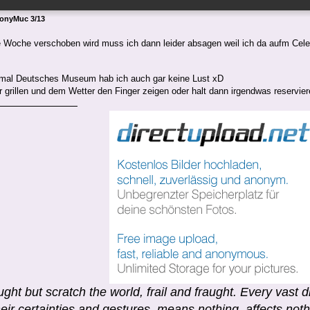
ronyMuc 3/13
Woche verschoben wird muss ich dann leider absagen weil ich da aufm Cel
mal Deutsches Museum hab ich auch gar keine Lust xD
 grillen und dem Wetter den Finger zeigen oder halt dann irgendwas reservier
ht but scratch the world, frail and fraught. Every vast dr
heir certainties and gestures, means nothing, affects noth