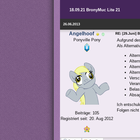
18.09.21 BronyMuc Lite 21
26.06.2013
Angelhoof
RE: [29.Juni] 
Ponyville Pony
Aufgrund d
Als Alternati
Alter
Alter
Alter
Alter
Versc
Veran
Belas
Absag
Ich entschul
Folgen nich
Beiträge: 105
Registriert seit: 20. Aug 2012