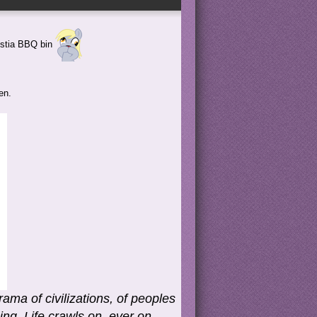
estia BBQ bin
en.
ama of civilizations, of peoples
ing. Life crawls on, ever on.