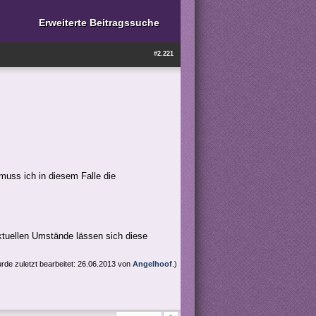
Erweiterte Beitragssuche
#2.221
uss ich in diesem Falle die
aktuellen Umstände lässen sich diese
urde zuletzt bearbeitet: 26.06.2013 von
Angelhoof
.)