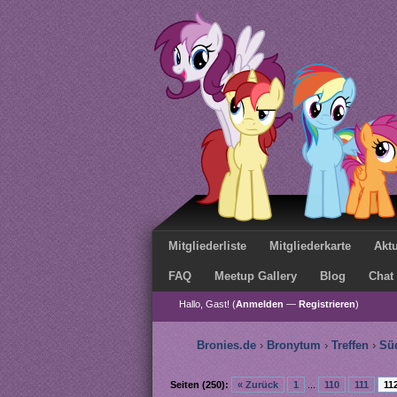
Mitgliederliste
Mitgliederkarte
Aktu
FAQ
Meetup Gallery
Blog
Chat
Hallo, Gast! (
Anmelden
—
Registrieren
)
Bronies.de
›
Bronytum
›
Treffen
›
Sü
Seiten (250):
« Zurück
1
...
110
111
11