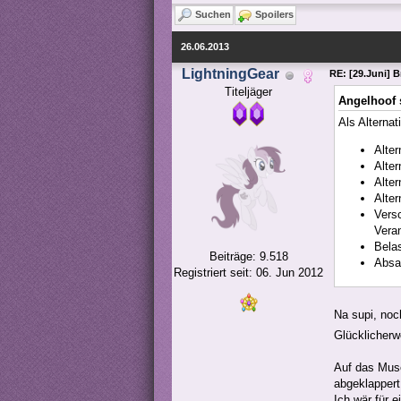
Suchen
Spoilers
26.06.2013
LightningGear
RE: [29.Juni] 
Titeljäger
Angelhoof 
Als Alternat
Alte
Alte
Alte
Alte
Vers
Vera
Bela
Beiträge: 9.518
Absa
Registriert seit: 06. Jun 2012
Na supi, no
Glücklicherwe
Auf das Muse
abgeklappert
Ich wär für 