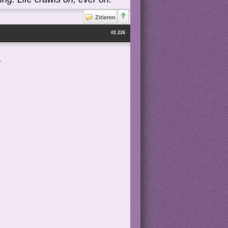
Zitieren
#2.226
.