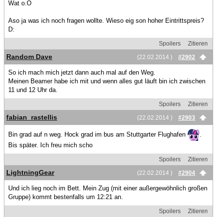
Wat o.O
Aso ja was ich noch fragen wollte. Wieso eig son hoher Eintrittspreis?
D:
Spoilers
Zitieren
Random Dave
(22.02.2014 )
#2902
So ich mach mich jetzt dann auch mal auf den Weg.
Meinen Beamer habe ich mit und wenn alles gut läuft bin ich zwischen
11 und 12 Uhr da.
Spoilers
Zitieren
fabian_rastellis
(22.02.2014 )
#2903
Bin grad auf n weg. Hock grad im bus am Stuttgarter Flughafen
.
Bis später. Ich freu mich scho
Spoilers
Zitieren
LightningGear
(22.02.2014 )
#2904
Und ich lieg noch im Bett. Mein Zug (mit einer außergewöhnlich großen
Gruppe) kommt bestenfalls um 12:21 an.
Spoilers
Zitieren