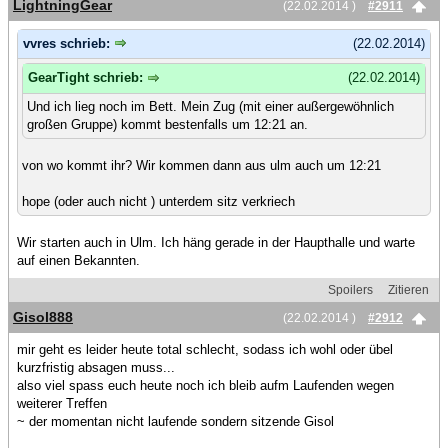
LightningGear
(22.02.2014 )
#2911
vvres schrieb:
(22.02.2014)
GearTight schrieb:
(22.02.2014)
Und ich lieg noch im Bett. Mein Zug (mit einer außergewöhnlich
großen Gruppe) kommt bestenfalls um 12:21 an.
von wo kommt ihr? Wir kommen dann aus ulm auch um 12:21
hope (oder auch nicht ) unterdem sitz verkriech
Wir starten auch in Ulm. Ich häng gerade in der Haupthalle und warte
auf einen Bekannten.
Spoilers
Zitieren
Gisol888
(22.02.2014 )
#2912
mir geht es leider heute total schlecht, sodass ich wohl oder übel
kurzfristig absagen muss...
also viel spass euch heute noch ich bleib aufm Laufenden wegen
weiterer Treffen
~ der momentan nicht laufende sondern sitzende Gisol