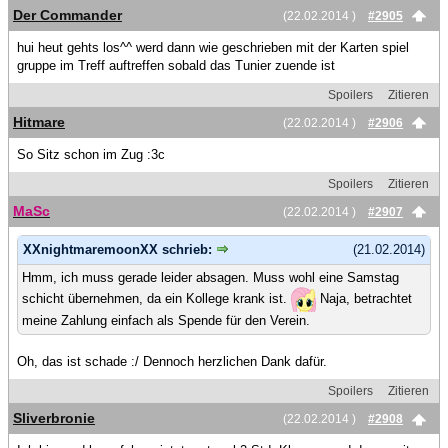
Der Commander
(22.02.2014 )
#2905
hui heut gehts los^^ werd dann wie geschrieben mit der Karten spiel
gruppe im Treff auftreffen sobald das Tunier zuende ist
Spoilers
Zitieren
Hitmare
(22.02.2014 )
#2906
So Sitz schon im Zug :3c
Spoilers
Zitieren
MaSc
(22.02.2014 )
#2907
XXnightmaremoonXX schrieb:
(21.02.2014)
Hmm, ich muss gerade leider absagen. Muss wohl eine Samstag
schicht übernehmen, da ein Kollege krank ist.
Naja, betrachtet
meine Zahlung einfach als Spende für den Verein.
Oh, das ist schade :/ Dennoch herzlichen Dank dafür.
Spoilers
Zitieren
Sliverbronie
(22.02.2014 )
#2908