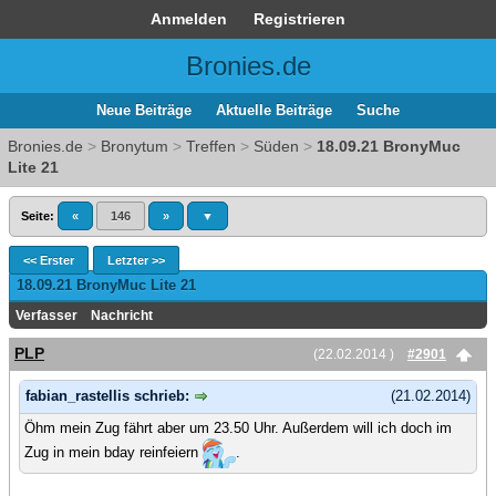
Anmelden
Registrieren
Bronies.de
Neue Beiträge
Aktuelle Beiträge
Suche
Bronies.de
>
Bronytum
>
Treffen
>
Süden
>
18.09.21 BronyMuc
Lite 21
Seite:
«
146
»
▼
<< Erster
Letzter >>
18.09.21 BronyMuc Lite 21
Verfasser
Nachricht
PLP
(22.02.2014 )
#2901
fabian_rastellis schrieb:
(21.02.2014)
Öhm mein Zug fährt aber um 23.50 Uhr. Außerdem will ich doch im
Zug in mein bday reinfeiern
.