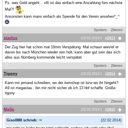
Ps. was Geld angeht... vllt ist das einfach eine Anzahlung fürs nächste
Mal?!
Ansonsten kann mans einfach als Spende für den Verein ansehen^_^
Spoilers
Zitieren
starfox
(22.02.2014 )
#2913
Der Zug hier hat schon mal 10min Verspätung. Mal schaun wieviel er
davon bis nach München wieder rein holt, kann aber gut sein das sich
alles aus Nürnberg kommende leicht verspätet.
Spoilers
Zitieren
Tigony
(22.02.2014 )
#2914
Kann mir jemand schreiben, wo der itemshop ist bzw wo ihr hingeht?
A9 ist megastau , bin mir nicht sicher ob ich 13 hbf schaffe. Grüße
tigony
Spoilers
Zitieren
MaSc
(22.02.2014 )
#2915
Gisol888 schrieb:
(22.02.2014)