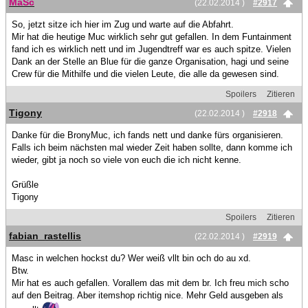
MaSc
(22.02.2014 )
#2917
So, jetzt sitze ich hier im Zug und warte auf die Abfahrt.
Mir hat die heutige Muc wirklich sehr gut gefallen. In dem Funtainment
fand ich es wirklich nett und im Jugendtreff war es auch spitze. Vielen
Dank an der Stelle an Blue für die ganze Organisation, hagi und seine
Crew für die Mithilfe und die vielen Leute, die alle da gewesen sind.
Spoilers
Zitieren
Tigony
(22.02.2014 )
#2918
Danke für die BronyMuc, ich fands nett und danke fürs organisieren.
Falls ich beim nächsten mal wieder Zeit haben sollte, dann komme ich
wieder, gibt ja noch so viele von euch die ich nicht kenne.
Grüßle
Tigony
Spoilers
Zitieren
fabian_rastellis
(22.02.2014 )
#2919
Masc in welchen hockst du? Wer weiß vllt bin och do au xd.
Btw.
Mir hat es auch gefallen. Vorallem das mit dem br. Ich freu mich scho
auf den Beitrag. Aber itemshop richtig nice. Mehr Geld ausgeben als