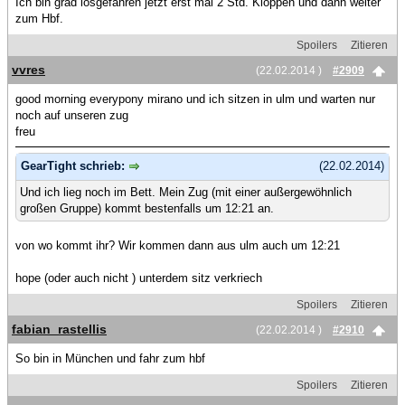
Ich bin grad losgefahren jetzt erst mal 2 Std. Kloppen und dann weiter
zum Hbf.
Spoilers
Zitieren
vvres
(22.02.2014 )
#2909
good morning everypony mirano und ich sitzen in ulm und warten nur
noch auf unseren zug
freu
GearTight schrieb:
(22.02.2014)
Und ich lieg noch im Bett. Mein Zug (mit einer außergewöhnlich
großen Gruppe) kommt bestenfalls um 12:21 an.
von wo kommt ihr? Wir kommen dann aus ulm auch um 12:21
hope (oder auch nicht ) unterdem sitz verkriech
Spoilers
Zitieren
fabian_rastellis
(22.02.2014 )
#2910
So bin in München und fahr zum hbf
Spoilers
Zitieren