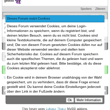
gewollt
.
Spoilers
Zitieren
vvres
(23.02.2014 )
#2920
Dieses Forum nutzt Cookies
war ein super abend leute hoffe sehen uns mal wieder.
Dieses Forum verwendet Cookies, um deine Login-
Ach ja ich melde mich demnächst wegen der verreins anmeldung noch
Informationen zu speichern, wenn du registriert bist, und
mal.
deinen letzten Besuch, wenn du es nicht bist. Cookies sind
Spoilers
Zitieren
kleine Textdokumente, die auf deinem Computer gespeichert
sind; Die von diesem Forum gesetzten Cookies düfen nur auf
«
Ein Thema zurück
|
Ein Thema vor
»
dieser Website verwendet werden und stellen kein
Sicherheitsrisiko dar. Cookies auf diesem Forum speichern
Seite:
«
146
»
▼
auch die spezifischen Themen, die du gelesen hast und wann
du zum letzten Mal gelesen hast. Bitte bestätige, ob du diese
Cookies akzeptierst oder ablehnst.
Thema abonnieren
Ein Cookie wird in deinem Browser unabhängig von der Wahl
Spoilers
gespeichert, um zu verhindern, dass dir diese Frage erneut
gestellt wird. Du kannst deine Cookie-Einstellungen jederzeit
bronies.de
nach oben
über den Link in der Fußzeile ändern.
Powered by
MyBB
, mobile Fassung:
MyBB GoMobile
.
Zur Desktop-Version wechseln
This forum uses
Lukasz Tkacz
MyBB addons.