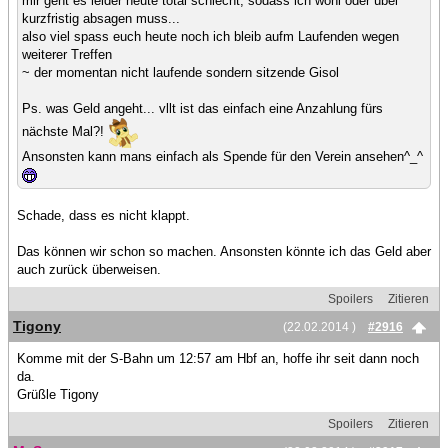
mir geht es leider heute total schlecht, sodass ich wohl oder übel
kurzfristig absagen muss...
also viel spass euch heute noch ich bleib aufm Laufenden wegen
weiterer Treffen
~ der momentan nicht laufende sondern sitzende Gisol
Ps. was Geld angeht... vllt ist das einfach eine Anzahlung fürs
nächste Mal?!
Ansonsten kann mans einfach als Spende für den Verein ansehen^_^
Schade, dass es nicht klappt.
Das können wir schon so machen. Ansonsten könnte ich das Geld aber
auch zurück überweisen.
Spoilers
Zitieren
Tigony
(22.02.2014 )
#2916
Komme mit der S-Bahn um 12:57 am Hbf an, hoffe ihr seit dann noch
da.
Grüßle Tigony
Spoilers
Zitieren