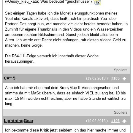
@Jessy_kisu_kata: Was bedeutet "geschmusse"?
Seit einigen Tagen habe ich die Monetisierungsfunktionen meines
YouTube-Kanals aktiviert, dass heißt, ich bin praktisch YouTube-
Partner. Das sorgt nun, wie manche vielleicht bereits bemerkt haben, in
Zuminft für eigene Thumbnails in den Videos und ein Wasserzeichen
am oberen rechten Bildschirmrand. Sonst jedoch bleibt alles beim
Alten. Ich werde erst Recht nicht anfangen, mit diesen Videos Geld zu
machen, keine Sorge.
Die R34-1 II-Folge versuch ich innerhalb dieser Woche
herauszubringen.
Spoilers
C#*~5
(19.02.2013 )
#105
Also ich hab mir eben mal dein BronyMuc-II-Video angesehen und
stimme da mit MaSc überein, dass es einfach VIEL zu lang ist. 10 bis
max. 15 Min würden echt reichen, aber ne halbe Stunde ist wirklich zu
lang.
Spoilers
LightningGear
(19.02.2013 )
#106
Ich bekomme diese Kritik jetzt seitdem ich das hier mache immer und