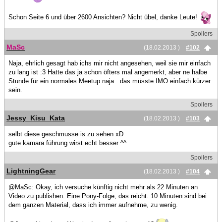
Schon Seite 6 und über 2600 Ansichten? Nicht übel, danke Leute!
Spoilers
MaSc
(18.02.2013 )
#102
Naja, ehrlich gesagt hab ichs mir nicht angesehen, weil sie mir einfach
zu lang ist :3 Hatte das ja schon öfters mal angemerkt, aber ne halbe
Stunde für ein normales Meetup naja.. das müsste IMO einfach kürzer
sein.
Spoilers
Jessy_Kisu_Kata
(18.02.2013 )
#103
selbt diese geschmusse is zu sehen xD
gute kamara führung wirst echt besser ^^
Spoilers
LightningGear
(18.02.2013 )
#104
@MaSc: Okay, ich versuche künftig nicht mehr als 22 Minuten an
Video zu publishen. Eine Pony-Folge, das reicht. 10 Minuten sind bei
dem ganzen Material, dass ich immer aufnehme, zu wenig.