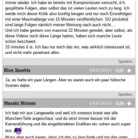
immer wieder. Ich habe es bereits mit Kompromissen versucht, d.h.
gesplittete Folgen, aber selbst das ist vielen Leuten noch zu lang. Ich
werde mich dieser Kritik also künftig beugen und nur noch Einzelfolgen
mit einer Maximallänge von 15 Minuten veröffentlichen. SO prickelnd
sind lange Folgen nämlich meiner Meinung nach auch nicht...
Und ich habe gestern von maximal 22 Minuten geredet, aber selbst, als
diese Videos noch diese Länge hatten, haben sich manche Leute
schon beschwert.
15 minutes it is. Ich bau nur noch das ein, was wirklich interessant ist,
und nicht mehr penetrant alles.
Spoilers
Blue Sparkle
(19.02.2013 )
#107
Ja, es hatte ein paar Längen. Aber es waren auch ein paar hübsche
Szenen dabei.
Spoilers
Wasabi Woman
(19.02.2013 )
#108
Ich hab mir aus Langeweile und weil ich sowieso krank war alle
München-Teile angeschaut, und du wirst immer besser mit der
Kameraführung und die eingeblendeten Grafiken etc sehen auch super
aus.
Muss aber auch sagen, dass ich das zu lang finde und mir das unter