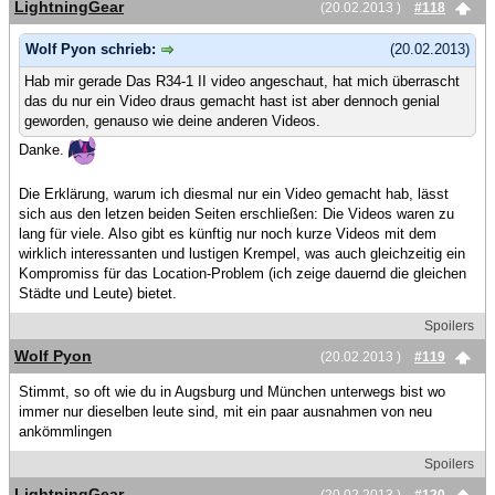
LightningGear
(20.02.2013 )
#118
Wolf Pyon schrieb:
(20.02.2013)
Hab mir gerade Das R34-1 II video angeschaut, hat mich überrascht
das du nur ein Video draus gemacht hast ist aber dennoch genial
geworden, genauso wie deine anderen Videos.
Danke.
Die Erklärung, warum ich diesmal nur ein Video gemacht hab, lässt
sich aus den letzen beiden Seiten erschließen: Die Videos waren zu
lang für viele. Also gibt es künftig nur noch kurze Videos mit dem
wirklich interessanten und lustigen Krempel, was auch gleichzeitig ein
Kompromiss für das Location-Problem (ich zeige dauernd die gleichen
Städte und Leute) bietet.
Spoilers
Wolf Pyon
(20.02.2013 )
#119
Stimmt, so oft wie du in Augsburg und München unterwegs bist wo
immer nur dieselben leute sind, mit ein paar ausnahmen von neu
ankömmlingen
Spoilers
LightningGear
(20.02.2013 )
#120