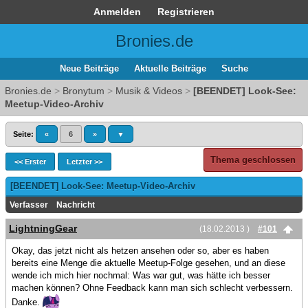
Anmelden
Registrieren
Bronies.de
Neue Beiträge
Aktuelle Beiträge
Suche
Bronies.de
>
Bronytum
>
Musik & Videos
>
[BEENDET] Look-See:
Meetup-Video-Archiv
Seite:
«
6
»
▼
Thema geschlossen
<< Erster
Letzter >>
[BEENDET] Look-See: Meetup-Video-Archiv
Verfasser
Nachricht
LightningGear
(18.02.2013 )
#101
Okay, das jetzt nicht als hetzen ansehen oder so, aber es haben
bereits eine Menge die aktuelle Meetup-Folge gesehen, und an diese
wende ich mich hier nochmal: Was war gut, was hätte ich besser
machen können? Ohne Feedback kann man sich schlecht verbessern.
Danke.