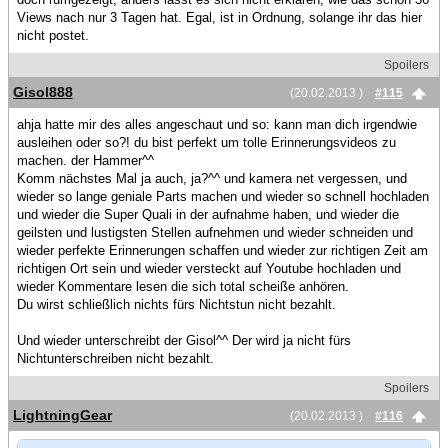
Views nach nur 3 Tagen hat. Egal, ist in Ordnung, solange ihr das hier
nicht postet.
Spoilers
Gisol888
(20.02.2013 )
#115
ahja hatte mir des alles angeschaut und so: kann man dich irgendwie
ausleihen oder so?! du bist perfekt um tolle Erinnerungsvideos zu
machen. der Hammer^^
Komm nächstes Mal ja auch, ja?^^ und kamera net vergessen, und
wieder so lange geniale Parts machen und wieder so schnell hochladen
und wieder die Super Quali in der aufnahme haben, und wieder die
geilsten und lustigsten Stellen aufnehmen und wieder schneiden und
wieder perfekte Erinnerungen schaffen und wieder zur richtigen Zeit am
richtigen Ort sein und wieder versteckt auf Youtube hochladen und
wieder Kommentare lesen die sich total scheiße anhören.
Du wirst schließlich nichts fürs Nichtstun nicht bezahlt.
Und wieder unterschreibt der Gisol^^ Der wird ja nicht fürs
Nichtunterschreiben nicht bezahlt.
Spoilers
LightningGear
(20.02.2013 )
#116