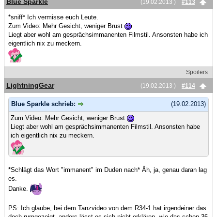
Blue Sparkle
(19.02.2013 )
#113
*sniff* Ich vermisse euch Leute.
Zum Video: Mehr Gesicht, weniger Brust
Liegt aber wohl am gesprächsimmanenten Filmstil. Ansonsten habe ich
eigentlich nix zu meckern.
Spoilers
LightningGear
(19.02.2013 )
#114
Blue Sparkle schrieb:
(19.02.2013)
Zum Video: Mehr Gesicht, weniger Brust
Liegt aber wohl am gesprächsimmanenten Filmstil. Ansonsten habe
ich eigentlich nix zu meckern.
*Schlägt das Wort "immanent" im Duden nach* Äh, ja, genau daran lag
es.
Danke.
PS: Ich glaube, bei dem Tanzvideo von dem R34-1 hat irgendeiner das
doch rumgezeigt, anders lässt es sich nicht erklären, wie das schon 36