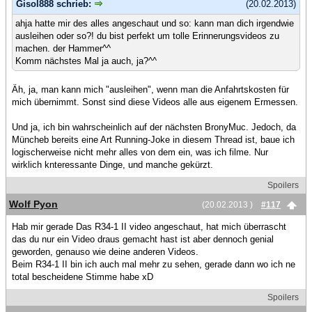
Gisol888 schrieb:
(20.02.2013)
ahja hatte mir des alles angeschaut und so: kann man dich irgendwie
ausleihen oder so?! du bist perfekt um tolle Erinnerungsvideos zu
machen. der Hammer^^
Komm nächstes Mal ja auch, ja?^^
Äh, ja, man kann mich "ausleihen", wenn man die Anfahrtskosten für
mich übernimmt. Sonst sind diese Videos alle aus eigenem Ermessen.
Und ja, ich bin wahrscheinlich auf der nächsten BronyMuc. Jedoch, da
Müncheb bereits eine Art Running-Joke in diesem Thread ist, baue ich
logischerweise nicht mehr alles von dem ein, was ich filme. Nur
wirklich knteressante Dinge, und manche gekürzt.
Spoilers
Wolf Pyon
(20.02.2013 )
#117
Hab mir gerade Das R34-1 II video angeschaut, hat mich überrascht
das du nur ein Video draus gemacht hast ist aber dennoch genial
geworden, genauso wie deine anderen Videos.
Beim R34-1 II bin ich auch mal mehr zu sehen, gerade dann wo ich ne
total bescheidene Stimme habe xD
Spoilers