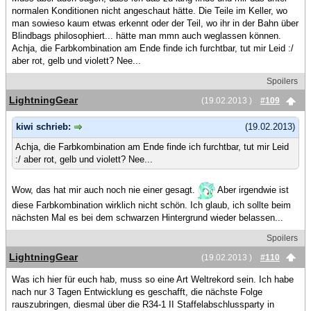
normalen Konditionen nicht angeschaut hätte. Die Teile im Keller, wo
man sowieso kaum etwas erkennt oder der Teil, wo ihr in der Bahn über
Blindbags philosophiert... hätte man mmn auch weglassen können.
Achja, die Farbkombination am Ende finde ich furchtbar, tut mir Leid :/
aber rot, gelb und violett? Nee...
Spoilers
LightningGear
(19.02.2013 )
#109
kiwi schrieb:
(19.02.2013)
Achja, die Farbkombination am Ende finde ich furchtbar, tut mir Leid
:/ aber rot, gelb und violett? Nee...
Wow, das hat mir auch noch nie einer gesagt.
Aber irgendwie ist
diese Farbkombination wirklich nicht schön. Ich glaub, ich sollte beim
nächsten Mal es bei dem schwarzen Hintergrund wieder belassen...
Spoilers
LightningGear
(19.02.2013 )
#110
Was ich hier für euch hab, muss so eine Art Weltrekord sein. Ich habe
nach nur 3 Tagen Entwicklung es geschafft, die nächste Folge
rauszubringen, diesmal über die R34-1 II Staffelabschlussparty in