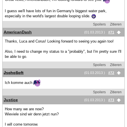
I guess we'll have lots of fun in Germany's biggest water park,
especially in the world's largest double looping slide.
Spoilers
Zitieren
AmericanDash
(01.03.2013 )
#71
Thanks, Luca and Corus! Looking forward to seeing you again too!
Also, I need to change my status to a "probably", but I'm pretty sure I'll
be able to go.
Spoilers
Zitieren
JschoSoft
(01.03.2013 )
#72
Ich komme auch
Spoilers
Zitieren
Justice
(01.03.2013 )
#73
How many we are now?
Wieviele sind wir denn jetzt nun?
I will come tomorow.