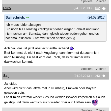
Spoilers
Zitieren
Riko
(24.02.2013 )
#62
Saij schrieb:
(24.02.2013)
Ich muss leider absagen.
Bin noch bis Dienstag krankgeschrieben wegen Schnief und kann
nicht schon am Samstag dann gleich wieder baden gehen und es
nochmal riskieren. Chef war schon stinkig genug....
Ach Saij das ist jetzt aber echt enttäuschend
Erst kommst du nicht nach Augsburg, dann kommst du auch nicht
nach Nürnberg. Du hast echt das Pech, dass dir immer was
dazwischen kommt.
Spoilers
Zitieren
Saij
(24.02.2013 )
#63
Ja leider.
Aber wird nicht das letzte mal in Nürnberg, Franken oder Bayern
gewesen sein.
Lasst mich erstmal wieder Gesund werden (sowohl körperlich als auch
geistig) und dann werd ich auch wieder öfter auf Treffen sein
Spoilers
Zitieren