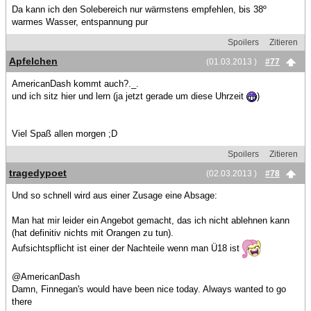
Da kann ich den Solebereich nur wärmstens empfehlen, bis 38º
warmes Wasser, entspannung pur
Spoilers
Zitieren
Apfelchen
(01.03.2013 )
#77
AmericanDash kommt auch?._.
und ich sitz hier und lern (ja jetzt gerade um diese Uhrzeit
)
Viel Spaß allen morgen ;D
Spoilers
Zitieren
tragedypoet
(02.03.2013 )
#78
Und so schnell wird aus einer Zusage eine Absage:
Man hat mir leider ein Angebot gemacht, das ich nicht ablehnen kann
(hat definitiv nichts mit Orangen zu tun).
Aufsichtspflicht ist einer der Nachteile wenn man Ü18 ist
@AmericanDash
Damn, Finnegan's would have been nice today. Always wanted to go
there