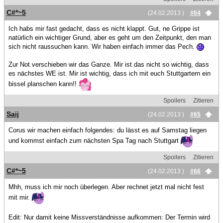
C#*~5
(24.02.2013 )
#64
Ich habs mir fast gedacht, dass es nicht klappt. Gut, ne Grippe ist
natürlich ein wichtiger Grund, aber es geht um den Zeitpunkt, den man
sich nicht raussuchen kann. Wir haben einfach immer das Pech.
Zur Not verschieben wir das Ganze. Mir ist das nicht so wichtig, dass
es nächstes WE ist. Mir ist wichtig, dass ich mit euch Stuttgartern ein
bissel planschen kann!!
Spoilers
Zitieren
Saij
(24.02.2013 )
#65
Corus wir machen einfach folgendes: du lässt es auf Samstag liegen
und kommst einfach zum nächsten Spa Tag nach Stuttgart
Spoilers
Zitieren
C#*~5
(24.02.2013 )
#66
Mhh, muss ich mir noch überlegen. Aber rechnet jetzt mal nicht fest
mit mir.
Edit: Nur damit keine Missverständnisse aufkommen: Der Termin wird