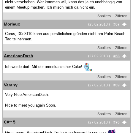
nicht verschoben. Wer kommen will, kann das ja eh unabhängig von
einem Meetup machen. Ich misch mich da nicht ein.
Spoilers
Zitieren
Morleux
(25.02.2013 )
#67
Corus, D0n3110 kann aus persönlichen gründen nicht am Palm-Beach-
Tag teilnehmen.
Spoilers
Zitieren
AmericanDash
(27.02.2013 )
#68
Ich werde dort! Mit der amerikanischer Coke!
Spoilers
Zitieren
Varany
(27.02.2013 )
#69
Very Nice AmericanDash.
Nice to meet you again Soon.
Spoilers
Zitieren
C#*~5
(27.02.2013 )
#70
Great news, AmericanDash, I'm looking forward to see you.