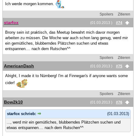
Ich werde morgen kommen.
Spoilers
Zitieren
starfox
(01.03.2013 )
#74
Brony sein ist praktisch, das Meetup bewahrt mich davor morgen
arbeiten zu müssen. Die Woche war auch schon lang genug, werd mir
ein gemütliches, blubberndes Plätzchen suchen und etwas
entspannen.... nach dem Rutschen^^
Spoilers
Zitieren
AmericanDash
(01.03.2013 )
#75
Alright, I made it to Nürnberg! I'm at Finnegan's if anyone wants some
cider!
Spoilers
Zitieren
Bow2k10
(01.03.2013 )
#76
starfox schrieb:
(01.03.2013)
..., werd mir ein gemütliches, blubberndes Plätzchen suchen und
etwas entspannen.... nach dem Rutschen^^