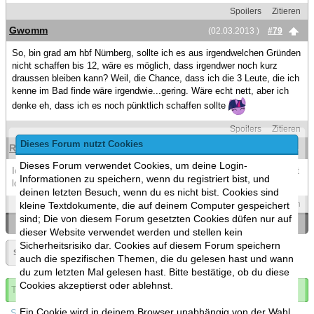
Spoilers
Zitieren
Gwomm
(02.03.2013 )
#79
So, bin grad am hbf Nürnberg, sollte ich es aus irgendwelchen Gründen
nicht schaffen bis 12, wäre es möglich, dass irgendwer noch kurz
draussen bleiben kann? Weil, die Chance, dass ich die 3 Leute, die ich
kenne im Bad finde wäre irgendwie...gering. Wäre echt nett, aber ich
denke eh, dass ich es noch pünktlich schaffen sollte
Spoilers
Zitieren
Dieses Forum nutzt Cookies
Rainshine
(02.03.2013 )
#80
Dieses Forum verwendet Cookies, um deine Login-
Ich bin einigermaßen erkältet und denk mal es würd sich für mich nicht
Informationen zu speichern, wenn du registriert bist, und
lohnen nur schniefend am beckenrand zu sitzen.
deinen letzten Besuch, wenn du es nicht bist. Cookies sind
Spoilers
Zitieren
kleine Textdokumente, die auf deinem Computer gespeichert
sind; Die von diesem Forum gesetzten Cookies düfen nur auf
«
Ein Thema zurück
|
Ein Thema vor
»
dieser Website verwendet werden und stellen kein
Sicherheitsrisiko dar. Cookies auf diesem Forum speichern
Seite:
«
4
»
auch die spezifischen Themen, die du gelesen hast und wann
du zum letzten Mal gelesen hast. Bitte bestätige, ob du diese
Cookies akzeptierst oder ablehnst.
Thema abonnieren
Ein Cookie wird in deinem Browser unabhängig von der Wahl
Spoilers