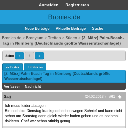
Anmelden
Registrieren
Bronies.de
Neue Beiträge
Aktuelle Beiträge
Suche
Bronies.de
>
Bronytum
>
Treffen
>
Süden
>
[2. März] Palm-Beach-
Tag in Nürnberg (Deutschlands größte Wasserrutschanlage!)
Seite:
«
4
»
<< Erster
Letzter >>
[2. März] Palm-Beach-Tag in Nürnberg (Deutschlands größte
Wasserrutschanlage!)
Verfasser
Nachricht
Saij
(24.02.2013 )
#61
Ich muss leider absagen.
Bin noch bis Dienstag krankgeschrieben wegen Schnief und kann nicht
schon am Samstag dann gleich wieder baden gehen und es nochmal
riskieren. Chef war schon stinkig genug....