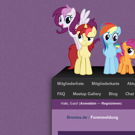
Mitgliederliste
Mitgliederkarte
Aktu
FAQ
Meetup Gallery
Blog
Chat
Hallo, Gast! (
Anmelden
—
Registrieren
)
Bronies.de
›
Forenmeldung