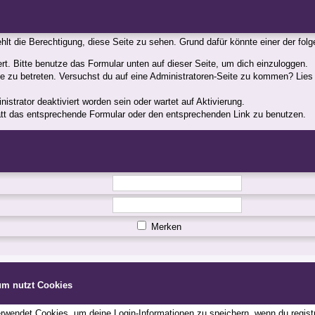
fehlt die Berechtigung, diese Seite zu sehen. Grund dafür könnte einer der fol
iert. Bitte benutze das Formular unten auf dieser Seite, um dich einzuloggen.
ite zu betreten. Versuchst du auf eine Administratoren-Seite zu kommen? Lies
strator deaktiviert worden sein oder wartet auf Aktivierung.
statt das entsprechende Formular oder den entsprechenden Link zu benutzen.
Merken
um nutzt Cookies
wendet Cookies, um deine Login-Informationen zu speichern, wenn du registri