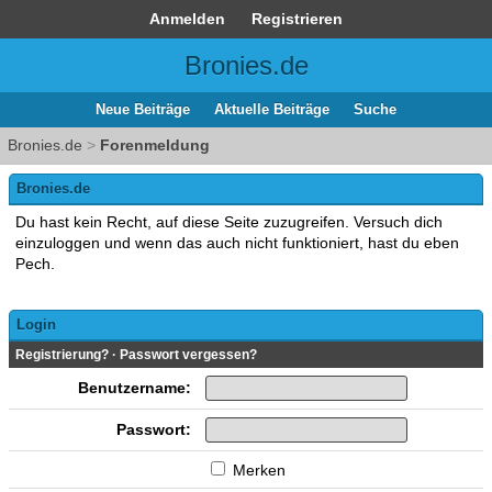
Anmelden
Registrieren
Bronies.de
Neue Beiträge
Aktuelle Beiträge
Suche
Bronies.de
>
Forenmeldung
Bronies.de
Du hast kein Recht, auf diese Seite zuzugreifen. Versuch dich
einzuloggen und wenn das auch nicht funktioniert, hast du eben
Pech.
Login
Registrierung?
·
Passwort vergessen?
Benutzername:
Passwort:
Merken