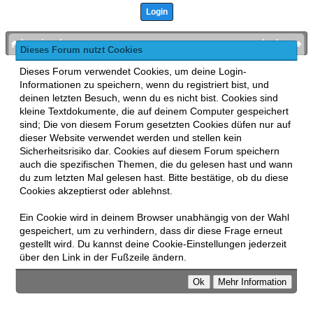
bronies.de
nach oben
Dieses Forum nutzt Cookies
Powered by
MyBB
, mobile Fassung:
MyBB GoMobile
.
Dieses Forum verwendet Cookies, um deine Login-
Zur Desktop-Version wechseln
Informationen zu speichern, wenn du registriert bist, und
This forum uses
Lukasz Tkacz
MyBB addons.
deinen letzten Besuch, wenn du es nicht bist. Cookies sind
kleine Textdokumente, die auf deinem Computer gespeichert
sind; Die von diesem Forum gesetzten Cookies düfen nur auf
dieser Website verwendet werden und stellen kein
Sicherheitsrisiko dar. Cookies auf diesem Forum speichern
auch die spezifischen Themen, die du gelesen hast und wann
du zum letzten Mal gelesen hast. Bitte bestätige, ob du diese
Cookies akzeptierst oder ablehnst.
Ein Cookie wird in deinem Browser unabhängig von der Wahl
gespeichert, um zu verhindern, dass dir diese Frage erneut
gestellt wird. Du kannst deine Cookie-Einstellungen jederzeit
über den Link in der Fußzeile ändern.