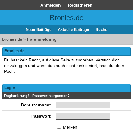
Anmelden
Registrieren
Bronies.de
Neue Beiträge
Aktuelle Beiträge
Suche
Bronies.de
>
Forenmeldung
Bronies.de
Du hast kein Recht, auf diese Seite zuzugreifen. Versuch dich
einzuloggen und wenn das auch nicht funktioniert, hast du eben
Pech.
Login
Registrierung?
·
Passwort vergessen?
Benutzername:
Passwort:
Merken