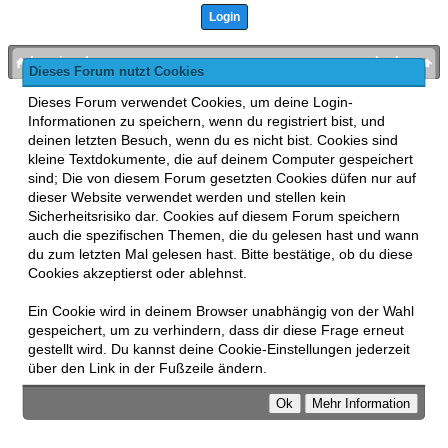
bronies.de
nach oben
Dieses Forum nutzt Cookies
Powered by
MyBB
, mobile Fassung:
MyBB GoMobile
.
Dieses Forum verwendet Cookies, um deine Login-
Zur Desktop-Version wechseln
Informationen zu speichern, wenn du registriert bist, und
This forum uses
Lukasz Tkacz
MyBB addons.
deinen letzten Besuch, wenn du es nicht bist. Cookies sind
kleine Textdokumente, die auf deinem Computer gespeichert
sind; Die von diesem Forum gesetzten Cookies düfen nur auf
dieser Website verwendet werden und stellen kein
Sicherheitsrisiko dar. Cookies auf diesem Forum speichern
auch die spezifischen Themen, die du gelesen hast und wann
du zum letzten Mal gelesen hast. Bitte bestätige, ob du diese
Cookies akzeptierst oder ablehnst.
Ein Cookie wird in deinem Browser unabhängig von der Wahl
gespeichert, um zu verhindern, dass dir diese Frage erneut
gestellt wird. Du kannst deine Cookie-Einstellungen jederzeit
über den Link in der Fußzeile ändern.