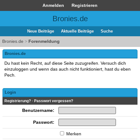
Anmelden
Registrieren
Bronies.de
Neue Beiträge
Aktuelle Beiträge
Suche
Bronies.de
>
Forenmeldung
Bronies.de
Du hast kein Recht, auf diese Seite zuzugreifen. Versuch dich
einzuloggen und wenn das auch nicht funktioniert, hast du eben
Pech.
Login
Registrierung?
·
Passwort vergessen?
Benutzername:
Passwort:
Merken