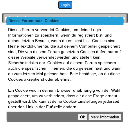
bronies.de
nach oben
Dieses Forum nutzt Cookies
Powered by
MyBB
, mobile Fassung:
MyBB GoMobile
.
Dieses Forum verwendet Cookies, um deine Login-
Zur Desktop-Version wechseln
Informationen zu speichern, wenn du registriert bist, und
This forum uses
Lukasz Tkacz
MyBB addons.
deinen letzten Besuch, wenn du es nicht bist. Cookies sind
kleine Textdokumente, die auf deinem Computer gespeichert
sind; Die von diesem Forum gesetzten Cookies düfen nur auf
dieser Website verwendet werden und stellen kein
Sicherheitsrisiko dar. Cookies auf diesem Forum speichern
auch die spezifischen Themen, die du gelesen hast und wann
du zum letzten Mal gelesen hast. Bitte bestätige, ob du diese
Cookies akzeptierst oder ablehnst.
Ein Cookie wird in deinem Browser unabhängig von der Wahl
gespeichert, um zu verhindern, dass dir diese Frage erneut
gestellt wird. Du kannst deine Cookie-Einstellungen jederzeit
über den Link in der Fußzeile ändern.