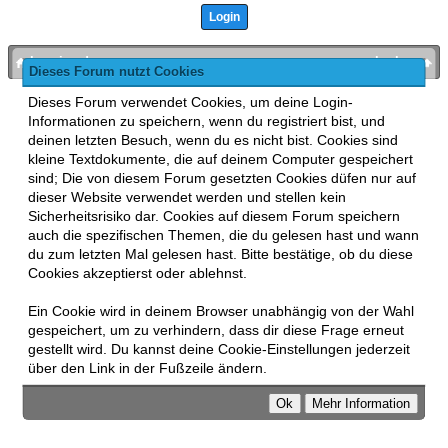
bronies.de
nach oben
Dieses Forum nutzt Cookies
Powered by
MyBB
, mobile Fassung:
MyBB GoMobile
.
Dieses Forum verwendet Cookies, um deine Login-
Zur Desktop-Version wechseln
Informationen zu speichern, wenn du registriert bist, und
This forum uses
Lukasz Tkacz
MyBB addons.
deinen letzten Besuch, wenn du es nicht bist. Cookies sind
kleine Textdokumente, die auf deinem Computer gespeichert
sind; Die von diesem Forum gesetzten Cookies düfen nur auf
dieser Website verwendet werden und stellen kein
Sicherheitsrisiko dar. Cookies auf diesem Forum speichern
auch die spezifischen Themen, die du gelesen hast und wann
du zum letzten Mal gelesen hast. Bitte bestätige, ob du diese
Cookies akzeptierst oder ablehnst.
Ein Cookie wird in deinem Browser unabhängig von der Wahl
gespeichert, um zu verhindern, dass dir diese Frage erneut
gestellt wird. Du kannst deine Cookie-Einstellungen jederzeit
über den Link in der Fußzeile ändern.