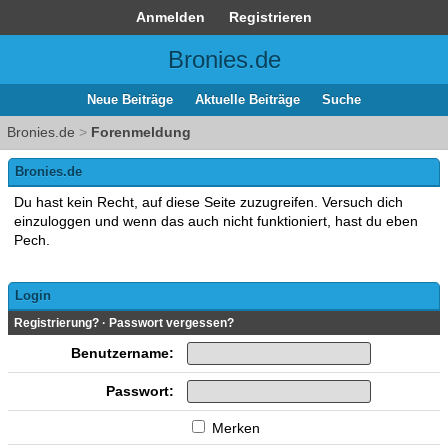
Anmelden
Registrieren
Bronies.de
Neue Beiträge
Aktuelle Beiträge
Suche
Bronies.de
>
Forenmeldung
Bronies.de
Du hast kein Recht, auf diese Seite zuzugreifen. Versuch dich
einzuloggen und wenn das auch nicht funktioniert, hast du eben
Pech.
Login
Registrierung?
·
Passwort vergessen?
Benutzername:
Passwort:
Merken