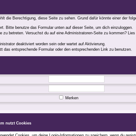
fehlt die Berechtigung, diese Seite zu sehen. Grund dafür könnte einer der fol
iert. Bitte benutze das Formular unten auf dieser Seite, um dich einzuloggen.
ite zu betreten. Versuchst du auf eine Administratoren-Seite zu kommen? Lies
strator deaktiviert worden sein oder wartet auf Aktivierung.
statt das entsprechende Formular oder den entsprechenden Link zu benutzen.
Merken
um nutzt Cookies
wendet Cookies, um deine Login-Informationen zu speichern, wenn du registri