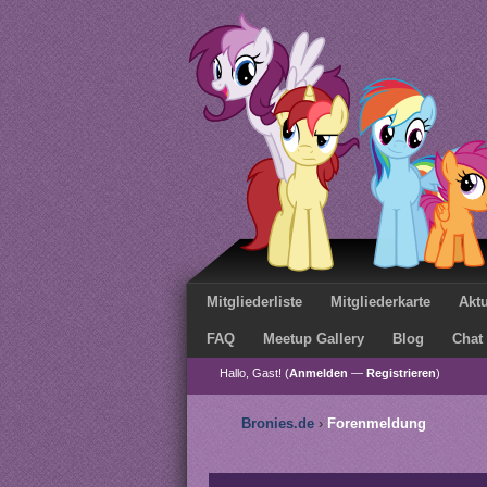
Mitgliederliste
Mitgliederkarte
Aktu
FAQ
Meetup Gallery
Blog
Chat
Hallo, Gast! (
Anmelden
—
Registrieren
)
Bronies.de
›
Forenmeldung