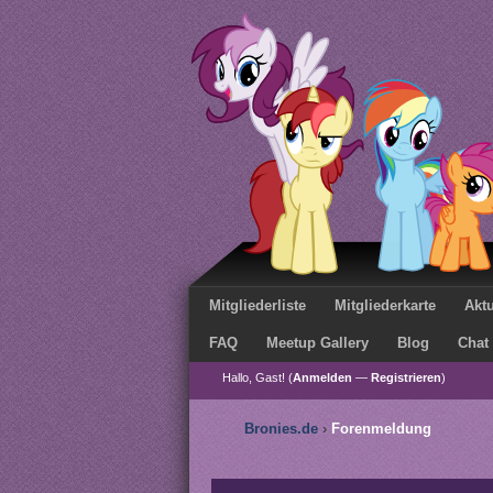
Mitgliederliste
Mitgliederkarte
Aktu
FAQ
Meetup Gallery
Blog
Chat
Hallo, Gast! (
Anmelden
—
Registrieren
)
Bronies.de
›
Forenmeldung