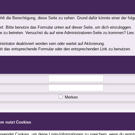
fehlt die Berechtigung, diese Seite zu sehen. Grund dafür könnte einer der fol
iert. Bitte benutze das Formular unten auf dieser Seite, um dich einzuloggen.
ite zu betreten. Versuchst du auf eine Administratoren-Seite zu kommen? Lies
strator deaktiviert worden sein oder wartet auf Aktivierung.
statt das entsprechende Formular oder den entsprechenden Link zu benutzen.
Merken
um nutzt Cookies
wendet Cookies, um deine Login-Informationen zu speichern, wenn du registri