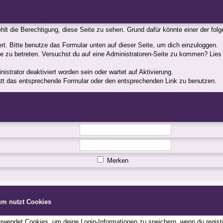
fehlt die Berechtigung, diese Seite zu sehen. Grund dafür könnte einer der fol
iert. Bitte benutze das Formular unten auf dieser Seite, um dich einzuloggen.
ite zu betreten. Versuchst du auf eine Administratoren-Seite zu kommen? Lies
strator deaktiviert worden sein oder wartet auf Aktivierung.
statt das entsprechende Formular oder den entsprechenden Link zu benutzen.
Merken
um nutzt Cookies
wendet Cookies, um deine Login-Informationen zu speichern, wenn du registri