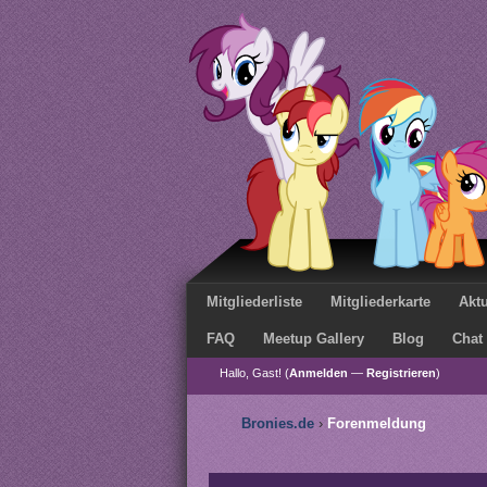
Mitgliederliste
Mitgliederkarte
Aktu
FAQ
Meetup Gallery
Blog
Chat
Hallo, Gast! (
Anmelden
—
Registrieren
)
Bronies.de
›
Forenmeldung