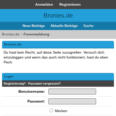
Anmelden
Registrieren
Bronies.de
Neue Beiträge
Aktuelle Beiträge
Suche
Bronies.de
>
Forenmeldung
Bronies.de
Du hast kein Recht, auf diese Seite zuzugreifen. Versuch dich
einzuloggen und wenn das auch nicht funktioniert, hast du eben
Pech.
Login
Registrierung?
·
Passwort vergessen?
Benutzername:
Passwort:
Merken