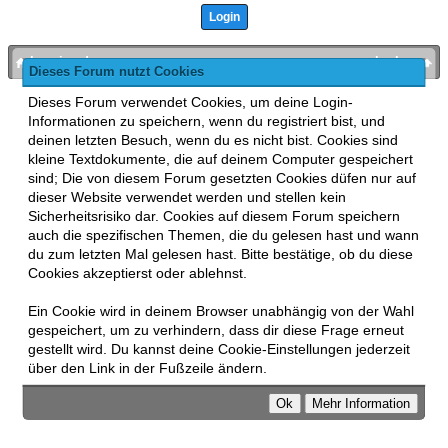
bronies.de
nach oben
Dieses Forum nutzt Cookies
Powered by
MyBB
, mobile Fassung:
MyBB GoMobile
.
Dieses Forum verwendet Cookies, um deine Login-
Zur Desktop-Version wechseln
Informationen zu speichern, wenn du registriert bist, und
This forum uses
Lukasz Tkacz
MyBB addons.
deinen letzten Besuch, wenn du es nicht bist. Cookies sind
kleine Textdokumente, die auf deinem Computer gespeichert
sind; Die von diesem Forum gesetzten Cookies düfen nur auf
dieser Website verwendet werden und stellen kein
Sicherheitsrisiko dar. Cookies auf diesem Forum speichern
auch die spezifischen Themen, die du gelesen hast und wann
du zum letzten Mal gelesen hast. Bitte bestätige, ob du diese
Cookies akzeptierst oder ablehnst.
Ein Cookie wird in deinem Browser unabhängig von der Wahl
gespeichert, um zu verhindern, dass dir diese Frage erneut
gestellt wird. Du kannst deine Cookie-Einstellungen jederzeit
über den Link in der Fußzeile ändern.