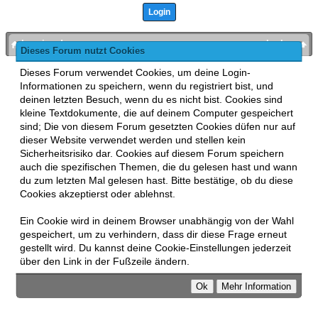
bronies.de
nach oben
Dieses Forum nutzt Cookies
Powered by
MyBB
, mobile Fassung:
MyBB GoMobile
.
Dieses Forum verwendet Cookies, um deine Login-
Zur Desktop-Version wechseln
Informationen zu speichern, wenn du registriert bist, und
This forum uses
Lukasz Tkacz
MyBB addons.
deinen letzten Besuch, wenn du es nicht bist. Cookies sind
kleine Textdokumente, die auf deinem Computer gespeichert
sind; Die von diesem Forum gesetzten Cookies düfen nur auf
dieser Website verwendet werden und stellen kein
Sicherheitsrisiko dar. Cookies auf diesem Forum speichern
auch die spezifischen Themen, die du gelesen hast und wann
du zum letzten Mal gelesen hast. Bitte bestätige, ob du diese
Cookies akzeptierst oder ablehnst.
Ein Cookie wird in deinem Browser unabhängig von der Wahl
gespeichert, um zu verhindern, dass dir diese Frage erneut
gestellt wird. Du kannst deine Cookie-Einstellungen jederzeit
über den Link in der Fußzeile ändern.