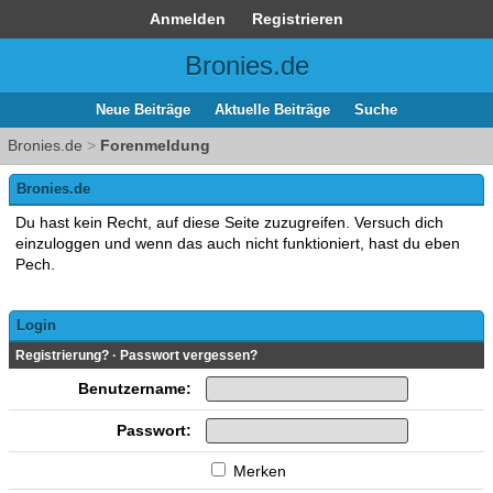
Anmelden
Registrieren
Bronies.de
Neue Beiträge
Aktuelle Beiträge
Suche
Bronies.de
>
Forenmeldung
Bronies.de
Du hast kein Recht, auf diese Seite zuzugreifen. Versuch dich
einzuloggen und wenn das auch nicht funktioniert, hast du eben
Pech.
Login
Registrierung?
·
Passwort vergessen?
Benutzername:
Passwort:
Merken