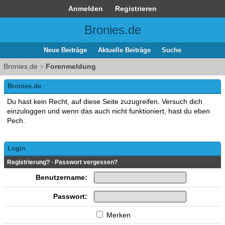
Anmelden
Registrieren
Bronies.de
Neue Beiträge
Aktuelle Beiträge
Suche
Bronies.de
>
Forenmeldung
Bronies.de
Du hast kein Recht, auf diese Seite zuzugreifen. Versuch dich
einzuloggen und wenn das auch nicht funktioniert, hast du eben
Pech.
Login
Registrierung?
·
Passwort vergessen?
Benutzername:
Passwort:
Merken