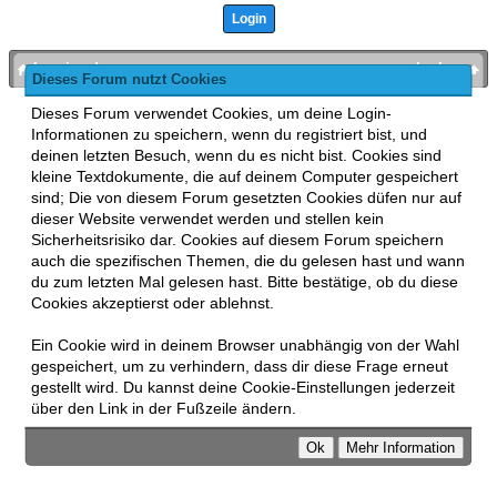
bronies.de
nach oben
Dieses Forum nutzt Cookies
Powered by
MyBB
, mobile Fassung:
MyBB GoMobile
.
Dieses Forum verwendet Cookies, um deine Login-
Zur Desktop-Version wechseln
Informationen zu speichern, wenn du registriert bist, und
This forum uses
Lukasz Tkacz
MyBB addons.
deinen letzten Besuch, wenn du es nicht bist. Cookies sind
kleine Textdokumente, die auf deinem Computer gespeichert
sind; Die von diesem Forum gesetzten Cookies düfen nur auf
dieser Website verwendet werden und stellen kein
Sicherheitsrisiko dar. Cookies auf diesem Forum speichern
auch die spezifischen Themen, die du gelesen hast und wann
du zum letzten Mal gelesen hast. Bitte bestätige, ob du diese
Cookies akzeptierst oder ablehnst.
Ein Cookie wird in deinem Browser unabhängig von der Wahl
gespeichert, um zu verhindern, dass dir diese Frage erneut
gestellt wird. Du kannst deine Cookie-Einstellungen jederzeit
über den Link in der Fußzeile ändern.