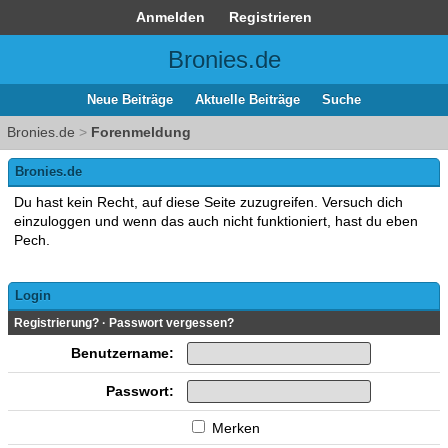
Anmelden
Registrieren
Bronies.de
Neue Beiträge
Aktuelle Beiträge
Suche
Bronies.de
>
Forenmeldung
Bronies.de
Du hast kein Recht, auf diese Seite zuzugreifen. Versuch dich
einzuloggen und wenn das auch nicht funktioniert, hast du eben
Pech.
Login
Registrierung?
·
Passwort vergessen?
Benutzername:
Passwort:
Merken