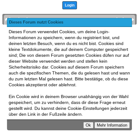
bronies.de
nach oben
Dieses Forum nutzt Cookies
Powered by
MyBB
, mobile Fassung:
MyBB GoMobile
.
Dieses Forum verwendet Cookies, um deine Login-
Zur Desktop-Version wechseln
Informationen zu speichern, wenn du registriert bist, und
This forum uses
Lukasz Tkacz
MyBB addons.
deinen letzten Besuch, wenn du es nicht bist. Cookies sind
kleine Textdokumente, die auf deinem Computer gespeichert
sind; Die von diesem Forum gesetzten Cookies düfen nur auf
dieser Website verwendet werden und stellen kein
Sicherheitsrisiko dar. Cookies auf diesem Forum speichern
auch die spezifischen Themen, die du gelesen hast und wann
du zum letzten Mal gelesen hast. Bitte bestätige, ob du diese
Cookies akzeptierst oder ablehnst.
Ein Cookie wird in deinem Browser unabhängig von der Wahl
gespeichert, um zu verhindern, dass dir diese Frage erneut
gestellt wird. Du kannst deine Cookie-Einstellungen jederzeit
über den Link in der Fußzeile ändern.