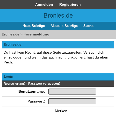
Anmelden
Registrieren
Bronies.de
Neue Beiträge
Aktuelle Beiträge
Suche
Bronies.de
>
Forenmeldung
Bronies.de
Du hast kein Recht, auf diese Seite zuzugreifen. Versuch dich
einzuloggen und wenn das auch nicht funktioniert, hast du eben
Pech.
Login
Registrierung?
·
Passwort vergessen?
Benutzername:
Passwort:
Merken