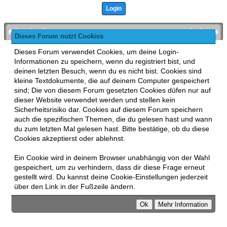
bronies.de
nach oben
Dieses Forum nutzt Cookies
Powered by
MyBB
, mobile Fassung:
MyBB GoMobile
.
Dieses Forum verwendet Cookies, um deine Login-
Zur Desktop-Version wechseln
Informationen zu speichern, wenn du registriert bist, und
This forum uses
Lukasz Tkacz
MyBB addons.
deinen letzten Besuch, wenn du es nicht bist. Cookies sind
kleine Textdokumente, die auf deinem Computer gespeichert
sind; Die von diesem Forum gesetzten Cookies düfen nur auf
dieser Website verwendet werden und stellen kein
Sicherheitsrisiko dar. Cookies auf diesem Forum speichern
auch die spezifischen Themen, die du gelesen hast und wann
du zum letzten Mal gelesen hast. Bitte bestätige, ob du diese
Cookies akzeptierst oder ablehnst.
Ein Cookie wird in deinem Browser unabhängig von der Wahl
gespeichert, um zu verhindern, dass dir diese Frage erneut
gestellt wird. Du kannst deine Cookie-Einstellungen jederzeit
über den Link in der Fußzeile ändern.