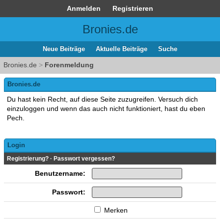
Anmelden
Registrieren
Bronies.de
Neue Beiträge
Aktuelle Beiträge
Suche
Bronies.de
>
Forenmeldung
Bronies.de
Du hast kein Recht, auf diese Seite zuzugreifen. Versuch dich
einzuloggen und wenn das auch nicht funktioniert, hast du eben
Pech.
Login
Registrierung?
·
Passwort vergessen?
Benutzername:
Passwort:
Merken