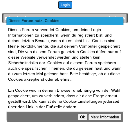
bronies.de
nach oben
Dieses Forum nutzt Cookies
Powered by
MyBB
, mobile Fassung:
MyBB GoMobile
.
Dieses Forum verwendet Cookies, um deine Login-
Zur Desktop-Version wechseln
Informationen zu speichern, wenn du registriert bist, und
This forum uses
Lukasz Tkacz
MyBB addons.
deinen letzten Besuch, wenn du es nicht bist. Cookies sind
kleine Textdokumente, die auf deinem Computer gespeichert
sind; Die von diesem Forum gesetzten Cookies düfen nur auf
dieser Website verwendet werden und stellen kein
Sicherheitsrisiko dar. Cookies auf diesem Forum speichern
auch die spezifischen Themen, die du gelesen hast und wann
du zum letzten Mal gelesen hast. Bitte bestätige, ob du diese
Cookies akzeptierst oder ablehnst.
Ein Cookie wird in deinem Browser unabhängig von der Wahl
gespeichert, um zu verhindern, dass dir diese Frage erneut
gestellt wird. Du kannst deine Cookie-Einstellungen jederzeit
über den Link in der Fußzeile ändern.