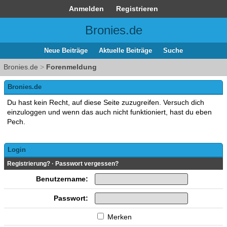
Anmelden
Registrieren
Bronies.de
Neue Beiträge
Aktuelle Beiträge
Suche
Bronies.de
>
Forenmeldung
Bronies.de
Du hast kein Recht, auf diese Seite zuzugreifen. Versuch dich
einzuloggen und wenn das auch nicht funktioniert, hast du eben
Pech.
Login
Registrierung?
·
Passwort vergessen?
Benutzername:
Passwort:
Merken