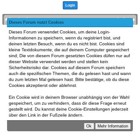
bronies.de
nach oben
Dieses Forum nutzt Cookies
Powered by
MyBB
, mobile Fassung:
MyBB GoMobile
.
Dieses Forum verwendet Cookies, um deine Login-
Zur Desktop-Version wechseln
Informationen zu speichern, wenn du registriert bist, und
This forum uses
Lukasz Tkacz
MyBB addons.
deinen letzten Besuch, wenn du es nicht bist. Cookies sind
kleine Textdokumente, die auf deinem Computer gespeichert
sind; Die von diesem Forum gesetzten Cookies düfen nur auf
dieser Website verwendet werden und stellen kein
Sicherheitsrisiko dar. Cookies auf diesem Forum speichern
auch die spezifischen Themen, die du gelesen hast und wann
du zum letzten Mal gelesen hast. Bitte bestätige, ob du diese
Cookies akzeptierst oder ablehnst.
Ein Cookie wird in deinem Browser unabhängig von der Wahl
gespeichert, um zu verhindern, dass dir diese Frage erneut
gestellt wird. Du kannst deine Cookie-Einstellungen jederzeit
über den Link in der Fußzeile ändern.