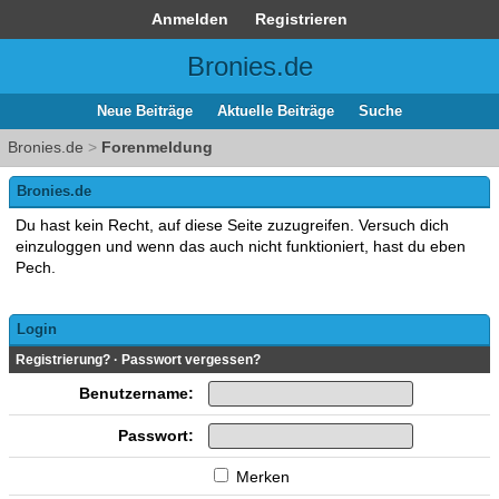
Anmelden
Registrieren
Bronies.de
Neue Beiträge
Aktuelle Beiträge
Suche
Bronies.de
>
Forenmeldung
Bronies.de
Du hast kein Recht, auf diese Seite zuzugreifen. Versuch dich
einzuloggen und wenn das auch nicht funktioniert, hast du eben
Pech.
Login
Registrierung?
·
Passwort vergessen?
Benutzername:
Passwort:
Merken