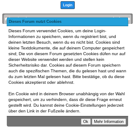
bronies.de
nach oben
Dieses Forum nutzt Cookies
Powered by
MyBB
, mobile Fassung:
MyBB GoMobile
.
Dieses Forum verwendet Cookies, um deine Login-
Zur Desktop-Version wechseln
Informationen zu speichern, wenn du registriert bist, und
This forum uses
Lukasz Tkacz
MyBB addons.
deinen letzten Besuch, wenn du es nicht bist. Cookies sind
kleine Textdokumente, die auf deinem Computer gespeichert
sind; Die von diesem Forum gesetzten Cookies düfen nur auf
dieser Website verwendet werden und stellen kein
Sicherheitsrisiko dar. Cookies auf diesem Forum speichern
auch die spezifischen Themen, die du gelesen hast und wann
du zum letzten Mal gelesen hast. Bitte bestätige, ob du diese
Cookies akzeptierst oder ablehnst.
Ein Cookie wird in deinem Browser unabhängig von der Wahl
gespeichert, um zu verhindern, dass dir diese Frage erneut
gestellt wird. Du kannst deine Cookie-Einstellungen jederzeit
über den Link in der Fußzeile ändern.