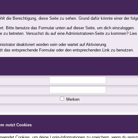
fehlt die Berechtigung, diese Seite zu sehen. Grund dafür könnte einer der fol
iert. Bitte benutze das Formular unten auf dieser Seite, um dich einzuloggen.
ite zu betreten. Versuchst du auf eine Administratoren-Seite zu kommen? Lies
strator deaktiviert worden sein oder wartet auf Aktivierung.
statt das entsprechende Formular oder den entsprechenden Link zu benutzen.
Merken
um nutzt Cookies
wendet Cookies, um deine Login-Informationen zu speichern, wenn du registri