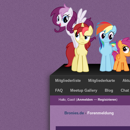
Mitgliederliste
Mitgliederkarte
Aktu
FAQ
Meetup Gallery
Blog
Chat
Hallo, Gast! (
Anmelden
—
Registrieren
)
Bronies.de
›
Forenmeldung