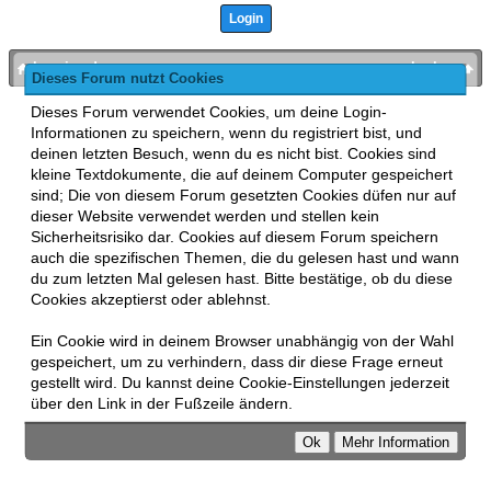
bronies.de
nach oben
Dieses Forum nutzt Cookies
Powered by
MyBB
, mobile Fassung:
MyBB GoMobile
.
Dieses Forum verwendet Cookies, um deine Login-
Zur Desktop-Version wechseln
Informationen zu speichern, wenn du registriert bist, und
This forum uses
Lukasz Tkacz
MyBB addons.
deinen letzten Besuch, wenn du es nicht bist. Cookies sind
kleine Textdokumente, die auf deinem Computer gespeichert
sind; Die von diesem Forum gesetzten Cookies düfen nur auf
dieser Website verwendet werden und stellen kein
Sicherheitsrisiko dar. Cookies auf diesem Forum speichern
auch die spezifischen Themen, die du gelesen hast und wann
du zum letzten Mal gelesen hast. Bitte bestätige, ob du diese
Cookies akzeptierst oder ablehnst.
Ein Cookie wird in deinem Browser unabhängig von der Wahl
gespeichert, um zu verhindern, dass dir diese Frage erneut
gestellt wird. Du kannst deine Cookie-Einstellungen jederzeit
über den Link in der Fußzeile ändern.