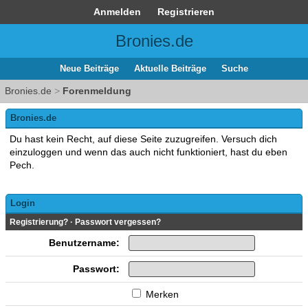
Anmelden
Registrieren
Bronies.de
Neue Beiträge
Aktuelle Beiträge
Suche
Bronies.de
>
Forenmeldung
Bronies.de
Du hast kein Recht, auf diese Seite zuzugreifen. Versuch dich
einzuloggen und wenn das auch nicht funktioniert, hast du eben
Pech.
Login
Registrierung?
·
Passwort vergessen?
Benutzername:
Passwort:
Merken