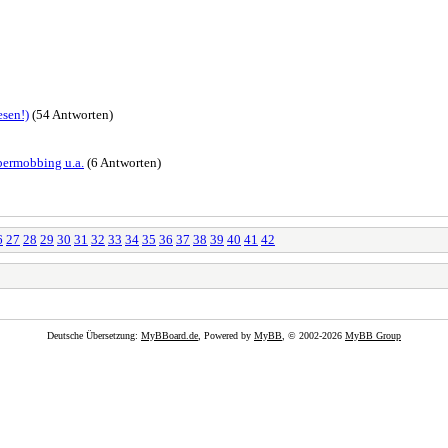
esen!)
(54 Antworten)
ybermobbing u.a.
(6 Antworten)
6
27
28
29
30
31
32
33
34
35
36
37
38
39
40
41
42
Deutsche Übersetzung:
MyBBoard.de
, Powered by
MyBB
, © 2002-2026
MyBB Group