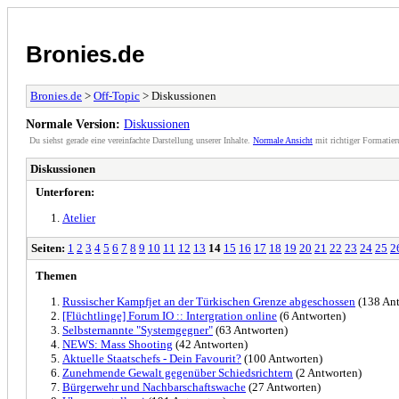
Bronies.de
Bronies.de
>
Off-Topic
> Diskussionen
Normale Version:
Diskussionen
Du siehst gerade eine vereinfachte Darstellung unserer Inhalte.
Normale Ansicht
mit richtiger Formatier
Diskussionen
Unterforen:
Atelier
Seiten:
1
2
3
4
5
6
7
8
9
10
11
12
13
14
15
16
17
18
19
20
21
22
23
24
25
2
Themen
Russischer Kampfjet an der Türkischen Grenze abgeschossen
(138 Ant
[Flüchtlinge] Forum IO :: Intergration online
(6 Antworten)
Selbsternannte "Systemgegner"
(63 Antworten)
NEWS: Mass Shooting
(42 Antworten)
Aktuelle Staatschefs - Dein Favourit?
(100 Antworten)
Zunehmende Gewalt gegenüber Schiedsrichtern
(2 Antworten)
Bürgerwehr und Nachbarschaftswache
(27 Antworten)