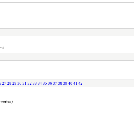
ung.
6
27
28
29
30
31
32
33
34
35
36
37
38
39
40
41
42
worten)