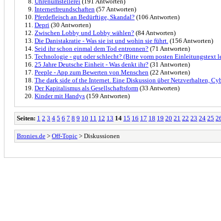
Uhrenumstellerei
(191 Antworten)
Internetfreundschaften
(57 Antworten)
Pferdefleisch an Bedürftige, Skandal?
(106 Antworten)
Depri
(30 Antworten)
Zwischen Lobby und Lobby wählen?
(84 Antworten)
Die Danistakratie - Was sie ist und wohin sie führt.
(156 Antworten)
Seid ihr schon einmal dem Tod entronnen?
(71 Antworten)
Technologie - gut oder schlecht? (Bitte vorm posten Einleitungstext l
25 Jahre Deutsche Einheit - Was denkt ihr?
(31 Antworten)
Peeple - App zum Bewerten von Menschen
(22 Antworten)
The dark side of the Internet. Eine Diskussion über Netzverhalten, C
Der Kapitalismus als Gesellschaftsform
(33 Antworten)
Kinder mit Handys
(159 Antworten)
Seiten:
1
2
3
4
5
6
7
8
9
10
11
12
13
14
15
16
17
18
19
20
21
22
23
24
25
2
Bronies.de
>
Off-Topic
> Diskussionen