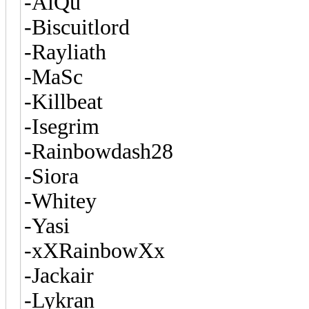
-AiQu
-Biscuitlord
-Rayliath
-MaSc
-Killbeat
-Isegrim
-Rainbowdash28
-Siora
-Whitey
-Yasi
-xXRainbowXx
-Jackair
-Lykran