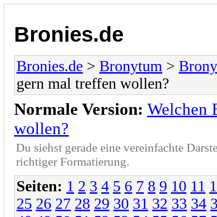
Bronies.de
Bronies.de
>
Bronytum
>
Brony
gern mal treffen wollen?
Normale Version:
Welchen B
wollen?
Du siehst gerade eine vereinfachte Darst
richtiger Formatierung.
Seiten:
1
2
3
4
5
6
7
8
9
10
11
1
25
26
27
28
29
30
31
32
33
34