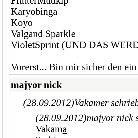
FlutterMudkip
Karyobinga
Koyo
Valgand Sparkle
VioletSprint (UND DAS WER
Vorerst... Bin mir sicher den e
majyor nick
(28.09.2012)
Vakamer schrie
(28.09.2012)
majyor nick 
Vakam
a