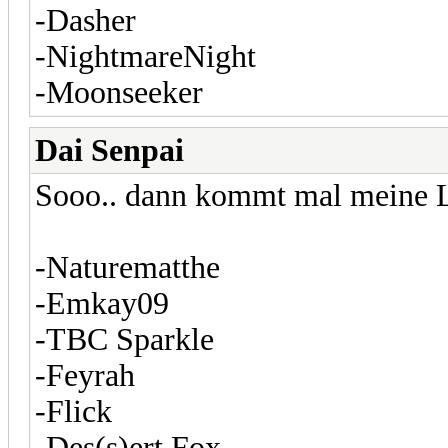
-Dasher
-NightmareNight
-Moonseeker
Dai Senpai
Sooo.. dann kommt mal meine L
-Naturematthe
-Emkay09
-TBC Sparkle
-Feyrah
-Flick
-Des(s)ert Fox