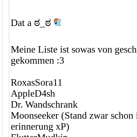
Dat a ಠ_ಠ
Meine Liste ist sowas von gesch
gekommen :3
RoxasSora11
AppleD4sh
Dr. Wandschrank
Moonseeker (Stand zwar schon i
erinnerung xP)