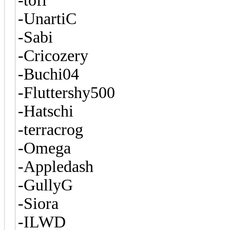
-tofl
-UnartiC
-Sabi
-Cricozery
-Buchi04
-Fluttershy500
-Hatschi
-terracrog
-Omega
-Appledash
-GullyG
-Siora
-ILWD