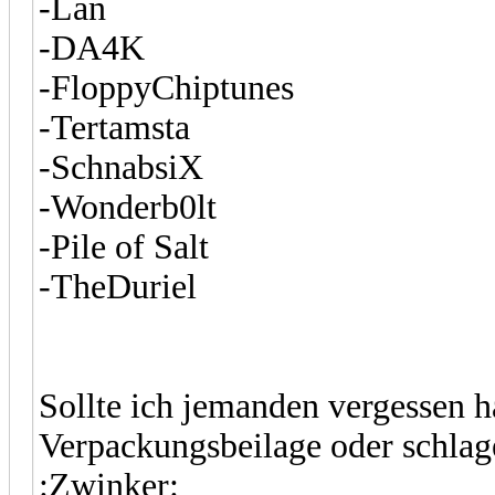
-Lan
-DA4K
-FloppyChiptunes
-Tertamsta
-SchnabsiX
-Wonderb0lt
-Pile of Salt
-TheDuriel
Sollte ich jemanden vergessen h
Verpackungsbeilage oder schlage
:Zwinker: