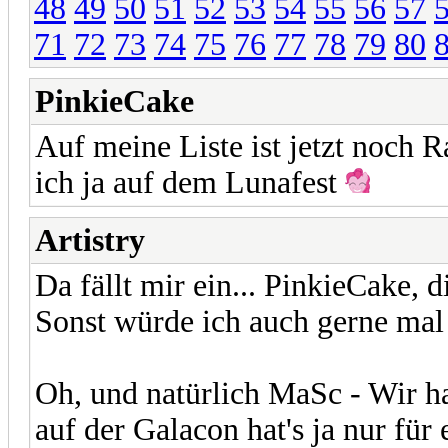
48
49
50
51
52
53
54
55
56
57
71
72
73
74
75
76
77
78
79
80
PinkieCake
Auf meine Liste ist jetzt noch
ich ja auf dem Lunafest
Artistry
Da fällt mir ein... PinkieCake, 
Sonst würde ich auch gerne mal
Oh, und natürlich MaSc - Wir h
auf der Galacon hat's ja nur für