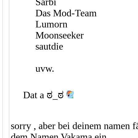
Sarbi
Das Mod-Team
Lumorn
Moonseeker
sautdie
uvw.
Dat a ಠ_ಠ
sorry , aber bei deinem namen f
dem Namen Vakama ein.