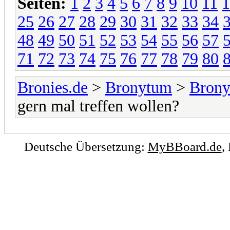
Seiten:
1
2
3
4
5
6
7
8
9
10
11
1
25
26
27
28
29
30
31
32
33
34
48
49
50
51
52
53
54
55
56
57
71
72
73
74
75
76
77
78
79
80
Bronies.de
>
Bronytum
>
Brony
gern mal treffen wollen?
Deutsche Übersetzung:
MyBBoard.de
,