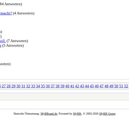
84 Antworten)
emacht?
(4 Antworten)
n)
)
oll.
(7 Antworten)
e
(5 Antworten)
orten)
6
27
28
29
30
31
32
33
34
35
36
37
38
39
40
41
42
43
44
45
46
47
48
49
50
51
52
Deutsche Übersetzung:
MyBBoard.de
, Powered by
MyBB
, © 2002-2026
MyBB Group