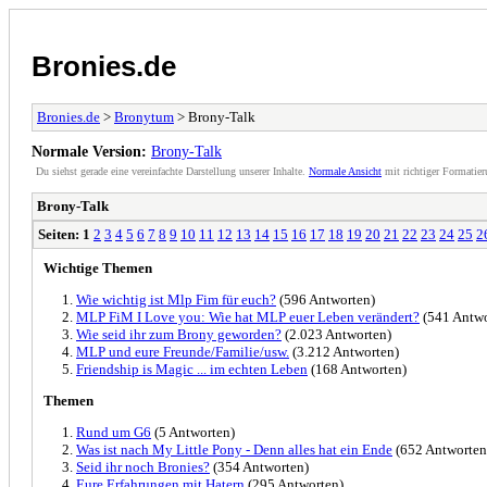
Bronies.de
Bronies.de
>
Bronytum
> Brony-Talk
Normale Version:
Brony-Talk
Du siehst gerade eine vereinfachte Darstellung unserer Inhalte.
Normale Ansicht
mit richtiger Formatier
Brony-Talk
Seiten:
1
2
3
4
5
6
7
8
9
10
11
12
13
14
15
16
17
18
19
20
21
22
23
24
25
2
Wichtige Themen
Wie wichtig ist Mlp Fim für euch?
(596 Antworten)
MLP FiM I Love you: Wie hat MLP euer Leben verändert?
(541 Antwo
Wie seid ihr zum Brony geworden?
(2.023 Antworten)
MLP und eure Freunde/Familie/usw.
(3.212 Antworten)
Friendship is Magic ... im echten Leben
(168 Antworten)
Themen
Rund um G6
(5 Antworten)
Was ist nach My Little Pony - Denn alles hat ein Ende
(652 Antworten
Seid ihr noch Bronies?
(354 Antworten)
Eure Erfahrungen mit Hatern
(295 Antworten)