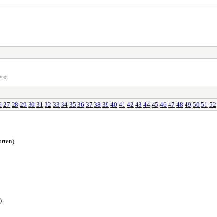
ung.
6
27
28
29
30
31
32
33
34
35
36
37
38
39
40
41
42
43
44
45
46
47
48
49
50
51
52
rten)
)