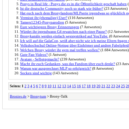
Ponys in Real life - Ponys die es in die Öffentlichkeit geschaft haben
(
Ist die deutsche Community noch so stark wie früher?
(23 Antworten)
Hat euch nach dem Bronyfandom/MLPserie irgendwas so glücklich g
Vermisst ihr (ehemalige) User?
(116 Antworten)
Tamers12345-Ponyparodien
(5 Antworten)
Eure wichtigsten Brony Erinnerungen
(7 Antworten)
Würdet ihr irgendwann G4 rewatchen nach einer Pause?
(12 Antworte
Bronykanäle werden einfach weggestriked auf YouTube.
(0 Antworten
Ich will auf die GalaCon, weiß aber nicht wie ich meine Eltern fragen s
Volkshochschul Online-Vortrag über Einhörner und andere Fabelpferd
Welchen Brony würdet ihr gern mal treffen wollen?
(1.684 Antworten)
Gute Fan-Videos?
(1 Antwort)
Avatare - Selbstgemacht?
(239 Antworten)
Macht ihr euch Gedanken, was das Fandom über euch denkt?
(23 Antw
Warum war ausgerechnet MLP so erfolgreich?
(8 Antworten)
Socken sind wichtig
(143 Antworten)
Seiten:
1
2
3
4
5
6
7
8
9
10
11
12
13
14
15
16
17
18
19
20
21
22
23
24
25
2
Bronies.de
>
Bronytum
> Brony-Talk