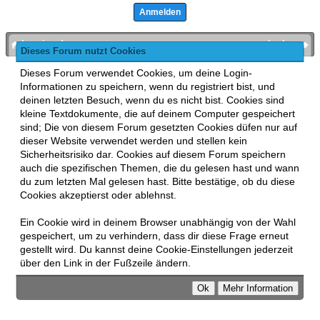
bronies.de
nach oben
Dieses Forum nutzt Cookies
Powered by
MyBB
, mobile Fassung:
MyBB GoMobile
.
Dieses Forum verwendet Cookies, um deine Login-
Zur Desktop-Version wechseln
Informationen zu speichern, wenn du registriert bist, und
This forum uses
Lukasz Tkacz
MyBB addons.
deinen letzten Besuch, wenn du es nicht bist. Cookies sind
kleine Textdokumente, die auf deinem Computer gespeichert
sind; Die von diesem Forum gesetzten Cookies düfen nur auf
dieser Website verwendet werden und stellen kein
Sicherheitsrisiko dar. Cookies auf diesem Forum speichern
auch die spezifischen Themen, die du gelesen hast und wann
du zum letzten Mal gelesen hast. Bitte bestätige, ob du diese
Cookies akzeptierst oder ablehnst.
Ein Cookie wird in deinem Browser unabhängig von der Wahl
gespeichert, um zu verhindern, dass dir diese Frage erneut
gestellt wird. Du kannst deine Cookie-Einstellungen jederzeit
über den Link in der Fußzeile ändern.