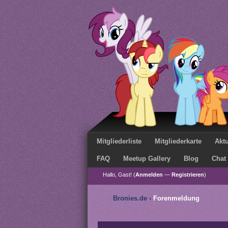
Mitgliederliste
Mitgliederkarte
Aktu
FAQ
Meetup Gallery
Blog
Chat
Hallo, Gast! (
Anmelden
—
Registrieren
)
Bronies.de
›
Forenmeldung