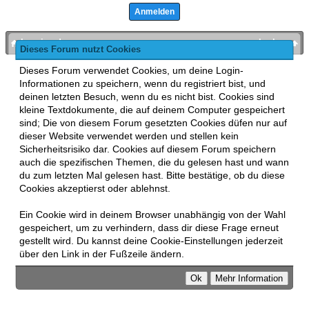
bronies.de
nach oben
Dieses Forum nutzt Cookies
Powered by
MyBB
, mobile Fassung:
MyBB GoMobile
.
Dieses Forum verwendet Cookies, um deine Login-
Zur Desktop-Version wechseln
Informationen zu speichern, wenn du registriert bist, und
This forum uses
Lukasz Tkacz
MyBB addons.
deinen letzten Besuch, wenn du es nicht bist. Cookies sind
kleine Textdokumente, die auf deinem Computer gespeichert
sind; Die von diesem Forum gesetzten Cookies düfen nur auf
dieser Website verwendet werden und stellen kein
Sicherheitsrisiko dar. Cookies auf diesem Forum speichern
auch die spezifischen Themen, die du gelesen hast und wann
du zum letzten Mal gelesen hast. Bitte bestätige, ob du diese
Cookies akzeptierst oder ablehnst.
Ein Cookie wird in deinem Browser unabhängig von der Wahl
gespeichert, um zu verhindern, dass dir diese Frage erneut
gestellt wird. Du kannst deine Cookie-Einstellungen jederzeit
über den Link in der Fußzeile ändern.