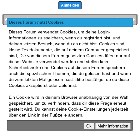
bronies.de
nach oben
Dieses Forum nutzt Cookies
Powered by
MyBB
, mobile Fassung:
MyBB GoMobile
.
Dieses Forum verwendet Cookies, um deine Login-
Zur Desktop-Version wechseln
Informationen zu speichern, wenn du registriert bist, und
This forum uses
Lukasz Tkacz
MyBB addons.
deinen letzten Besuch, wenn du es nicht bist. Cookies sind
kleine Textdokumente, die auf deinem Computer gespeichert
sind; Die von diesem Forum gesetzten Cookies düfen nur auf
dieser Website verwendet werden und stellen kein
Sicherheitsrisiko dar. Cookies auf diesem Forum speichern
auch die spezifischen Themen, die du gelesen hast und wann
du zum letzten Mal gelesen hast. Bitte bestätige, ob du diese
Cookies akzeptierst oder ablehnst.
Ein Cookie wird in deinem Browser unabhängig von der Wahl
gespeichert, um zu verhindern, dass dir diese Frage erneut
gestellt wird. Du kannst deine Cookie-Einstellungen jederzeit
über den Link in der Fußzeile ändern.