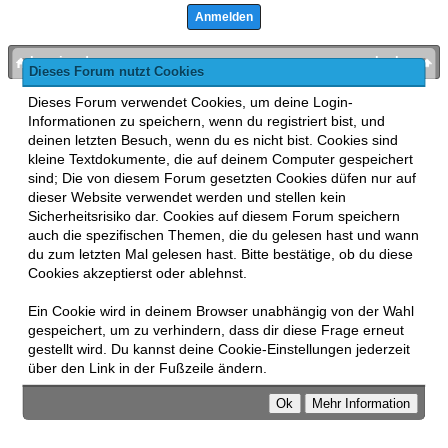
bronies.de
nach oben
Dieses Forum nutzt Cookies
Powered by
MyBB
, mobile Fassung:
MyBB GoMobile
.
Dieses Forum verwendet Cookies, um deine Login-
Zur Desktop-Version wechseln
Informationen zu speichern, wenn du registriert bist, und
This forum uses
Lukasz Tkacz
MyBB addons.
deinen letzten Besuch, wenn du es nicht bist. Cookies sind
kleine Textdokumente, die auf deinem Computer gespeichert
sind; Die von diesem Forum gesetzten Cookies düfen nur auf
dieser Website verwendet werden und stellen kein
Sicherheitsrisiko dar. Cookies auf diesem Forum speichern
auch die spezifischen Themen, die du gelesen hast und wann
du zum letzten Mal gelesen hast. Bitte bestätige, ob du diese
Cookies akzeptierst oder ablehnst.
Ein Cookie wird in deinem Browser unabhängig von der Wahl
gespeichert, um zu verhindern, dass dir diese Frage erneut
gestellt wird. Du kannst deine Cookie-Einstellungen jederzeit
über den Link in der Fußzeile ändern.