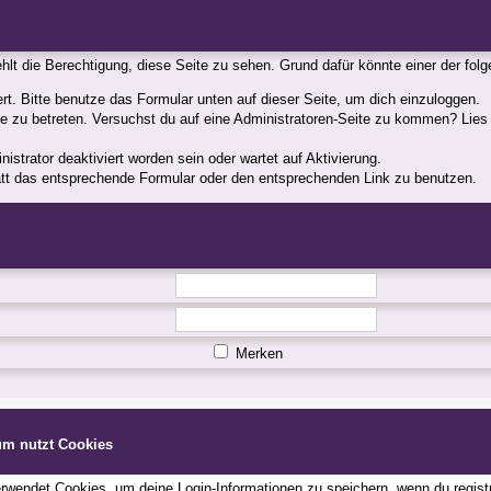
fehlt die Berechtigung, diese Seite zu sehen. Grund dafür könnte einer der fol
iert. Bitte benutze das Formular unten auf dieser Seite, um dich einzuloggen.
ite zu betreten. Versuchst du auf eine Administratoren-Seite zu kommen? Lies
strator deaktiviert worden sein oder wartet auf Aktivierung.
statt das entsprechende Formular oder den entsprechenden Link zu benutzen.
Merken
um nutzt Cookies
wendet Cookies, um deine Login-Informationen zu speichern, wenn du registri