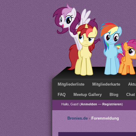
Mitgliederliste
Mitgliederkarte
Aktu
FAQ
Meetup Gallery
Blog
Chat
Hallo, Gast! (
Anmelden
—
Registrieren
)
Bronies.de
›
Forenmeldung