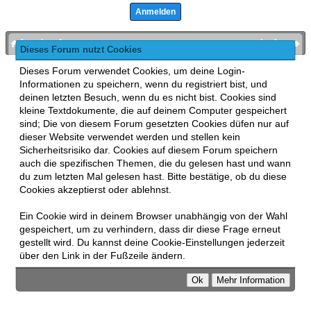
bronies.de
nach oben
Dieses Forum nutzt Cookies
Powered by
MyBB
, mobile Fassung:
MyBB GoMobile
.
Dieses Forum verwendet Cookies, um deine Login-
Zur Desktop-Version wechseln
Informationen zu speichern, wenn du registriert bist, und
This forum uses
Lukasz Tkacz
MyBB addons.
deinen letzten Besuch, wenn du es nicht bist. Cookies sind
kleine Textdokumente, die auf deinem Computer gespeichert
sind; Die von diesem Forum gesetzten Cookies düfen nur auf
dieser Website verwendet werden und stellen kein
Sicherheitsrisiko dar. Cookies auf diesem Forum speichern
auch die spezifischen Themen, die du gelesen hast und wann
du zum letzten Mal gelesen hast. Bitte bestätige, ob du diese
Cookies akzeptierst oder ablehnst.
Ein Cookie wird in deinem Browser unabhängig von der Wahl
gespeichert, um zu verhindern, dass dir diese Frage erneut
gestellt wird. Du kannst deine Cookie-Einstellungen jederzeit
über den Link in der Fußzeile ändern.