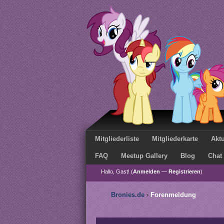
Mitgliederliste
Mitgliederkarte
Aktu
FAQ
Meetup Gallery
Blog
Chat
Hallo, Gast! (
Anmelden
—
Registrieren
)
Bronies.de
›
Forenmeldung