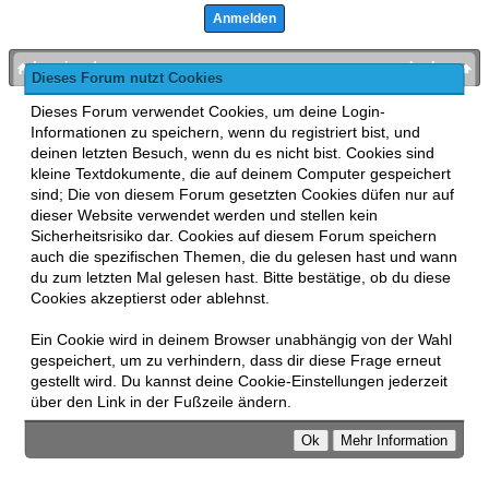
bronies.de
nach oben
Dieses Forum nutzt Cookies
Powered by
MyBB
, mobile Fassung:
MyBB GoMobile
.
Dieses Forum verwendet Cookies, um deine Login-
Zur Desktop-Version wechseln
Informationen zu speichern, wenn du registriert bist, und
This forum uses
Lukasz Tkacz
MyBB addons.
deinen letzten Besuch, wenn du es nicht bist. Cookies sind
kleine Textdokumente, die auf deinem Computer gespeichert
sind; Die von diesem Forum gesetzten Cookies düfen nur auf
dieser Website verwendet werden und stellen kein
Sicherheitsrisiko dar. Cookies auf diesem Forum speichern
auch die spezifischen Themen, die du gelesen hast und wann
du zum letzten Mal gelesen hast. Bitte bestätige, ob du diese
Cookies akzeptierst oder ablehnst.
Ein Cookie wird in deinem Browser unabhängig von der Wahl
gespeichert, um zu verhindern, dass dir diese Frage erneut
gestellt wird. Du kannst deine Cookie-Einstellungen jederzeit
über den Link in der Fußzeile ändern.