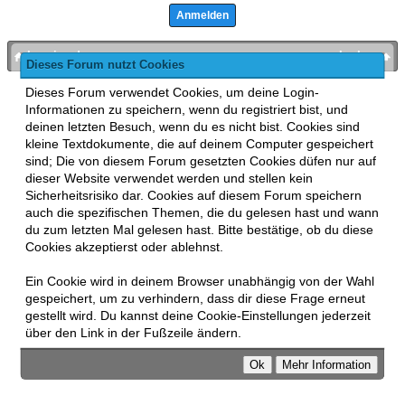
bronies.de
nach oben
Dieses Forum nutzt Cookies
Powered by
MyBB
, mobile Fassung:
MyBB GoMobile
.
Dieses Forum verwendet Cookies, um deine Login-
Zur Desktop-Version wechseln
Informationen zu speichern, wenn du registriert bist, und
This forum uses
Lukasz Tkacz
MyBB addons.
deinen letzten Besuch, wenn du es nicht bist. Cookies sind
kleine Textdokumente, die auf deinem Computer gespeichert
sind; Die von diesem Forum gesetzten Cookies düfen nur auf
dieser Website verwendet werden und stellen kein
Sicherheitsrisiko dar. Cookies auf diesem Forum speichern
auch die spezifischen Themen, die du gelesen hast und wann
du zum letzten Mal gelesen hast. Bitte bestätige, ob du diese
Cookies akzeptierst oder ablehnst.
Ein Cookie wird in deinem Browser unabhängig von der Wahl
gespeichert, um zu verhindern, dass dir diese Frage erneut
gestellt wird. Du kannst deine Cookie-Einstellungen jederzeit
über den Link in der Fußzeile ändern.