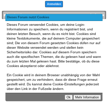
bronies.de
nach oben
Dieses Forum nutzt Cookies
Powered by
MyBB
, mobile Fassung:
MyBB GoMobile
.
Dieses Forum verwendet Cookies, um deine Login-
Zur Desktop-Version wechseln
Informationen zu speichern, wenn du registriert bist, und
This forum uses
Lukasz Tkacz
MyBB addons.
deinen letzten Besuch, wenn du es nicht bist. Cookies sind
kleine Textdokumente, die auf deinem Computer gespeichert
sind; Die von diesem Forum gesetzten Cookies düfen nur auf
dieser Website verwendet werden und stellen kein
Sicherheitsrisiko dar. Cookies auf diesem Forum speichern
auch die spezifischen Themen, die du gelesen hast und wann
du zum letzten Mal gelesen hast. Bitte bestätige, ob du diese
Cookies akzeptierst oder ablehnst.
Ein Cookie wird in deinem Browser unabhängig von der Wahl
gespeichert, um zu verhindern, dass dir diese Frage erneut
gestellt wird. Du kannst deine Cookie-Einstellungen jederzeit
über den Link in der Fußzeile ändern.