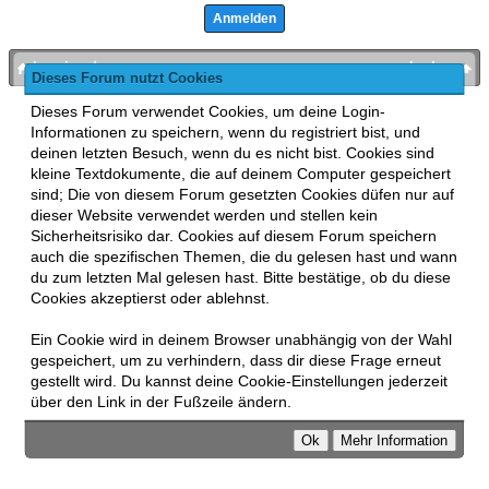
bronies.de
nach oben
Dieses Forum nutzt Cookies
Powered by
MyBB
, mobile Fassung:
MyBB GoMobile
.
Dieses Forum verwendet Cookies, um deine Login-
Zur Desktop-Version wechseln
Informationen zu speichern, wenn du registriert bist, und
This forum uses
Lukasz Tkacz
MyBB addons.
deinen letzten Besuch, wenn du es nicht bist. Cookies sind
kleine Textdokumente, die auf deinem Computer gespeichert
sind; Die von diesem Forum gesetzten Cookies düfen nur auf
dieser Website verwendet werden und stellen kein
Sicherheitsrisiko dar. Cookies auf diesem Forum speichern
auch die spezifischen Themen, die du gelesen hast und wann
du zum letzten Mal gelesen hast. Bitte bestätige, ob du diese
Cookies akzeptierst oder ablehnst.
Ein Cookie wird in deinem Browser unabhängig von der Wahl
gespeichert, um zu verhindern, dass dir diese Frage erneut
gestellt wird. Du kannst deine Cookie-Einstellungen jederzeit
über den Link in der Fußzeile ändern.