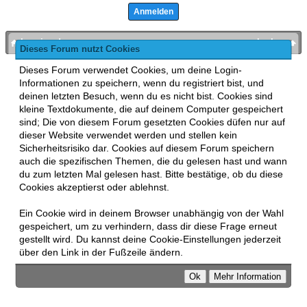
bronies.de
nach oben
Dieses Forum nutzt Cookies
Powered by
MyBB
, mobile Fassung:
MyBB GoMobile
.
Dieses Forum verwendet Cookies, um deine Login-
Zur Desktop-Version wechseln
Informationen zu speichern, wenn du registriert bist, und
This forum uses
Lukasz Tkacz
MyBB addons.
deinen letzten Besuch, wenn du es nicht bist. Cookies sind
kleine Textdokumente, die auf deinem Computer gespeichert
sind; Die von diesem Forum gesetzten Cookies düfen nur auf
dieser Website verwendet werden und stellen kein
Sicherheitsrisiko dar. Cookies auf diesem Forum speichern
auch die spezifischen Themen, die du gelesen hast und wann
du zum letzten Mal gelesen hast. Bitte bestätige, ob du diese
Cookies akzeptierst oder ablehnst.
Ein Cookie wird in deinem Browser unabhängig von der Wahl
gespeichert, um zu verhindern, dass dir diese Frage erneut
gestellt wird. Du kannst deine Cookie-Einstellungen jederzeit
über den Link in der Fußzeile ändern.