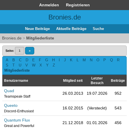
Anmelden
Registrieren
Bronies.de
Neue Beiträge
Aktuelle Beiträge
Suche
Bronies.de
>
Mitgliederliste
Seite:
1
»
A
B
C
D
E
F
G
H
I
J
K
L
M
N
O
P
Q
R
S
T
U
V
W
X
Y
Z
Mitgliederliste
Letzter
Benutzername
Mitglied seit
Beiträge
Besuch
Quad
26.03.2013
19.07.2026
952
Teamspeak-Staff
Queeto
16.02.2015
(Versteckt)
543
Discord-Enthusiast
Quantum Flux
21.12.2018
01.01.2026
456
Great and Powerful