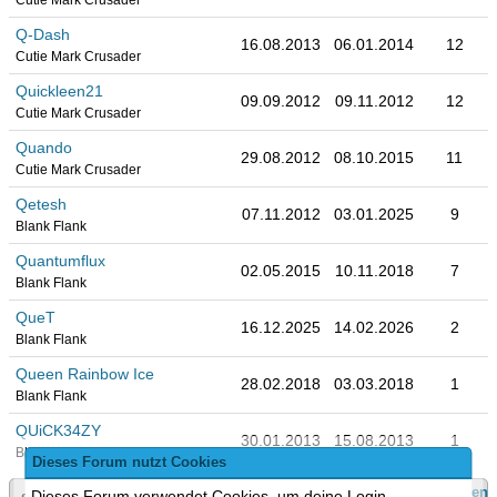
Cutie Mark Crusader
Q-Dash
16.08.2013
06.01.2014
12
Cutie Mark Crusader
Quickleen21
09.09.2012
09.11.2012
12
Cutie Mark Crusader
Quando
29.08.2012
08.10.2015
11
Cutie Mark Crusader
Qetesh
07.11.2012
03.01.2025
9
Blank Flank
Quantumflux
02.05.2015
10.11.2018
7
Blank Flank
QueT
16.12.2025
14.02.2026
2
Blank Flank
Queen Rainbow Ice
28.02.2018
03.03.2018
1
Blank Flank
QUiCK34ZY
30.01.2013
15.08.2013
1
Blank Flank
Dieses Forum nutzt Cookies
Foren-Team anzeigen
Dieses Forum verwendet Cookies, um deine Login-